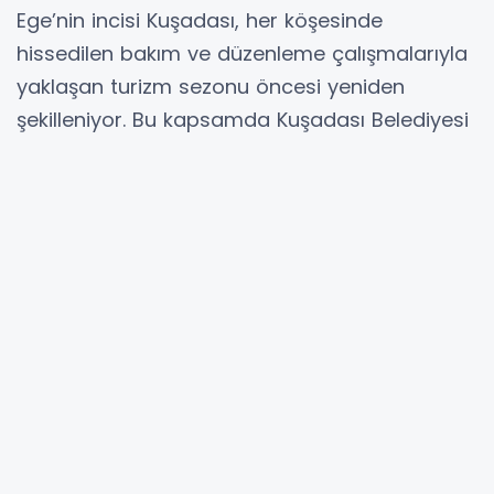
Ege’nin incisi Kuşadası, her köşesinde
hissedilen bakım ve düzenleme çalışmalarıyla
yaklaşan turizm sezonu öncesi yeniden
şekilleniyor. Bu kapsamda Kuşadası Belediyesi
Park ve Bahçeler Müdürlüğü ekipleri, kentin
estetik dokusunu güçlendirmek ve yaşam
alanlarını daha cazip hale getirmek için yoğun
bir tempoyla çalışmalarını sürdürüyor.
Kentin estetik görünümünü en üst seviyeye
taşımayı hedefleyen ekipler; refüjlerden
parklara, sosyal yaşam alanlarından cadde
ve sokaklara kadar geniş bir alanda yoğun