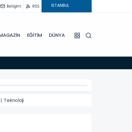
İletişim
RSS
MAGAZİN
EĞİTİM
DÜNYA
18:54
BAŞKA
| Teknoloji