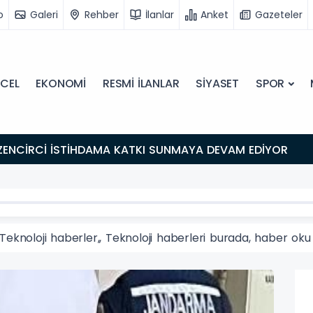
o
Galeri
Rehber
İlanlar
Anket
Gazeteler
CEL
EKONOMİ
RESMİ İLANLAR
SİYASET
SPOR
ZENCİRCİ İSTİHDAMA KATKI SUNMAYA DEVAM EDİYOR
Teknoloji haberler,, Teknoloji haberleri burada, haber oku 