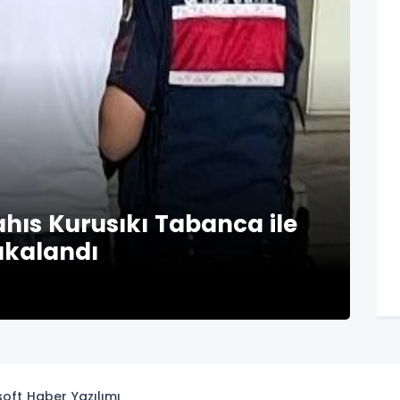
hıs Kurusıkı Tabanca ile
akalandı
isoft
Haber Yazılımı