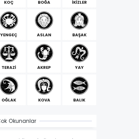
KOÇ
BOĞA
İKİZLER
YENGEÇ
ASLAN
BAŞAK
TERAZİ
AKREP
YAY
OĞLAK
KOVA
BALIK
ok Okunanlar