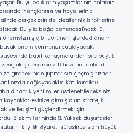
 yaşar. Bu yıl balıkların yaşamlarının anlamını
yarısında inançlarınızı ve hayallerinizi
nde gerçeklerinizle idealleriniz birbirlerine
patacak. Bu yıla boğa dönencesi'ndeki 3.
n önemsizmiş gibi görünen işlerdeki önemi
a büyük önem vermenizi sağlayacak.
 sayesinde basit konuşmalardan bile büyük
zenginleştireceksiniz. 11 haziran tarihinde
inize girecek olan jüpiter sizi geçmişinizden
antınızda sağlayacaktır. Katı kuralları
aha dinamik yeni roller üstlenebileceksiniz.
n kaynaklar evinize girmiş olan stratejik
mak ve iletişimi güçlendirmek için
ordu. 5 ekim tarihinde 9. Yüksek düşünceler
atürn, iki yıllık ziyareti süresince sizin büyük