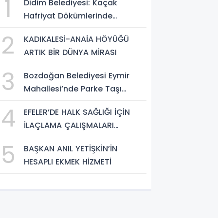
1
Didim Belediyesi: Kaçak
Hafriyat Dökümlerinde
Büyükşehir Ekipleri ve Taşeron
2
KADIKALESİ-ANAİA HÖYÜĞÜ
Firmalar Tespit Edildi
ARTIK BİR DÜNYA MİRASI
3
Bozdoğan Belediyesi Eymir
Mahallesi’nde Parke Taşı
Döşeme Çalışması
4
EFELER’DE HALK SAĞLIĞI İÇİN
Tamamlandı
İLAÇLAMA ÇALIŞMALARI
ARALIKSIZ SÜRÜYOR
5
BAŞKAN ANIL YETİŞKİN’İN
HESAPLI EKMEK HİZMETİ