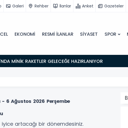
o
Galeri
Rehber
İlanlar
Anket
Gazeteler
CEL
EKONOMİ
RESMİ İLANLAR
SİYASET
SPOR
'NDA MİNİK RAKETLER GELECEĞE HAZIRLANIYOR
B
u - 6 Ağustos 2026 Perşembe
mu
n iyice artacağı bir dönemdesiniz.