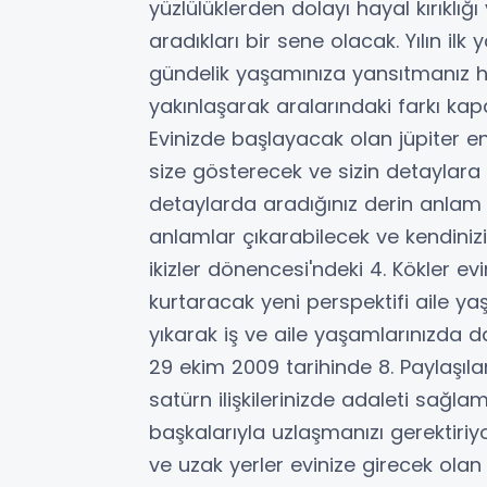
yüzlülüklerden dolayı hayal kırıklığı
aradıkları bir sene olacak. Yılın ilk 
gündelik yaşamınıza yansıtmanız hali
yakınlaşarak aralarındaki farkı ka
Evinizde başlayacak olan jüpiter e
size gösterecek ve sizin detaylar
detaylarda aradığınız derin anlam
anlamlar çıkarabilecek ve kendinizi 
ikizler dönencesi'ndeki 4. Kökler ev
kurtaracak yeni perspektifi aile yaş
yıkarak iş ve aile yaşamlarınızda d
29 ekim 2009 tarihinde 8. Paylaşıla
satürn ilişkilerinizde adaleti sağla
başkalarıyla uzlaşmanızı gerektiriy
ve uzak yerler evinize girecek olan s