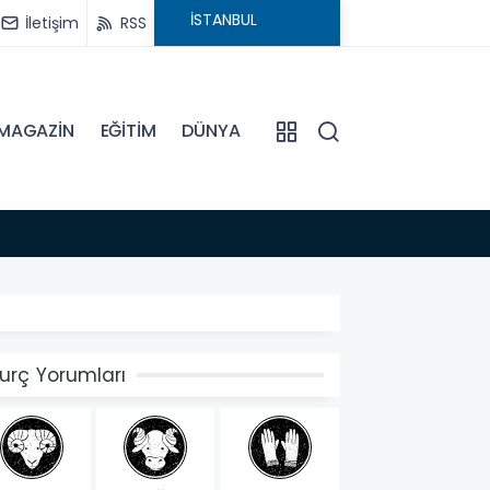
İletişim
RSS
MAGAZİN
EĞİTİM
DÜNYA
12:14
BAŞKAN
urç Yorumları