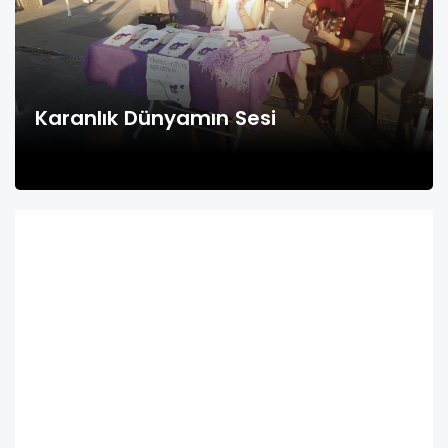
Karanlık Dünyamın Sesi
1
2
3
4