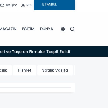
İletişim
RSS
MAGAZİN
EĞİTİM
DÜNYA
16:22
 ve Taşeron Firmalar Tespit Edildi
EFELER
ılık
Hizmet
Satılık Vasıta
Rent a Car