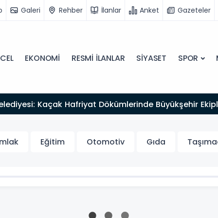
o
Galeri
Rehber
İlanlar
Anket
Gazeteler
CEL
EKONOMİ
RESMİ İLANLAR
SİYASET
SPOR
ediyesi: Kaçak Hafriyat Dökümlerinde Büyükşehir Ekipleri
mlak
Eğitim
Otomotiv
Gıda
Taşımac