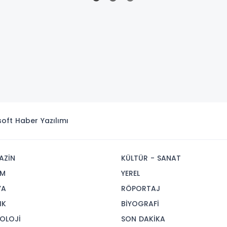
isoft
Haber Yazılımı
AZİN
KÜLTÜR - SANAT
İM
YEREL
YA
RÖPORTAJ
IK
BİYOGRAFİ
OLOJİ
SON DAKİKA