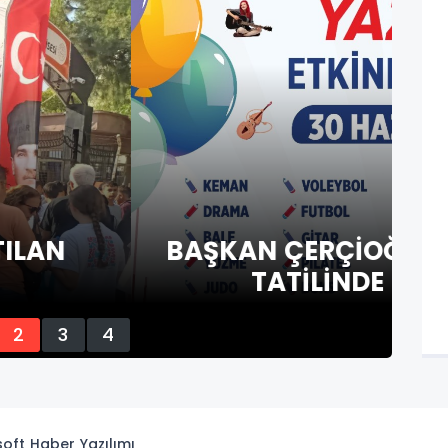
İLE AYDINLI ÇOCUKLAR YAZ
LENİRKEN ÖĞRENECEK
2
3
4
isoft
Haber Yazılımı