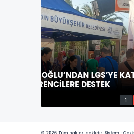
TILAN
BAŞKAN ÇERÇİOĞLU 
TATİLİNDE EĞ
1
© 2026 Tüm hakları saklıdır. Sistem : Gaz