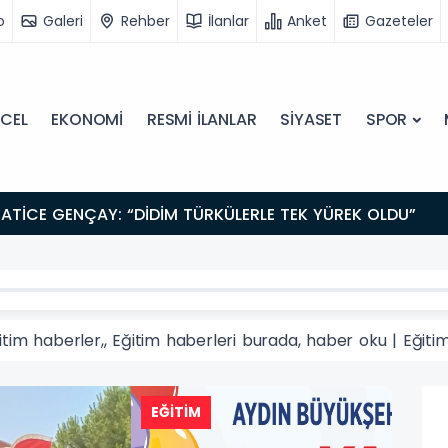
o
Galeri
Rehber
İlanlar
Anket
Gazeteler
CEL
EKONOMİ
RESMİ İLANLAR
SİYASET
SPOR
ATİCE GENÇAY: “DİDİM TÜRKÜLERLE TEK YÜREK OLDU”
itim haberler,, Eğitim haberleri burada, haber oku | Eğiti
EĞİ