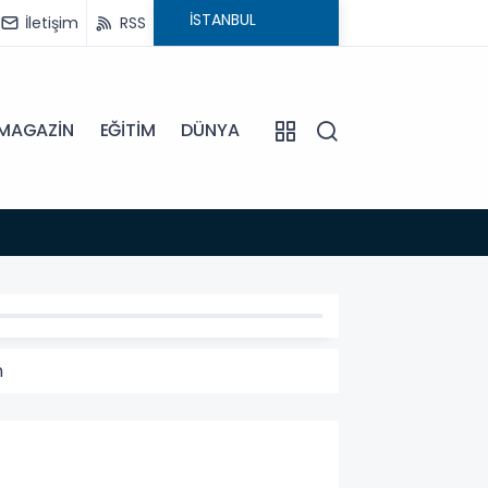
İletişim
RSS
MAGAZİN
EĞİTİM
DÜNYA
16:45
DİDİM
m
TİM