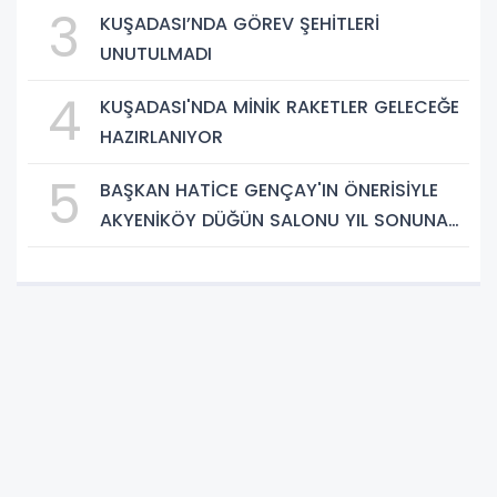
3
KUŞADASI’NDA GÖREV ŞEHİTLERİ
UNUTULMADI
4
KUŞADASI'NDA MİNİK RAKETLER GELECEĞE
HAZIRLANIYOR
5
BAŞKAN HATİCE GENÇAY'IN ÖNERİSİYLE
AKYENİKÖY DÜĞÜN SALONU YIL SONUNA
KADAR ÜCRETSİZ