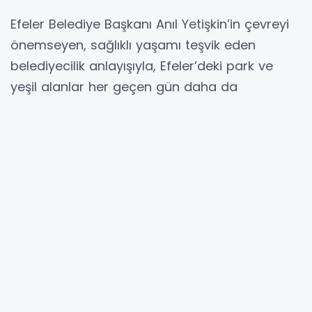
Efeler Belediye Başkanı Anıl Yetişkin’in çevreyi
önemseyen, sağlıklı yaşamı teşvik eden
belediyecilik anlayışıyla, Efeler’deki park ve
yeşil alanlar her geçen gün daha da
güzelleşiyor.
Halkın nefes alabildiği, çocukların güvenle
oynayabildiği alanların artırılması ve mevcut
parkların daha nitelikli hale getirilmesi için
belediye ekipleri aralıksız çalışıyor.
ÇOCUK OYUN ALANLARININ ZEMİNLERİ
YENİLENİYOR
Çalışmalar kapsamında, ilçedeki birçok parkta
zemin ve kauçuk yenileme işlemleri titizlikle
gerçekleştiriliyor. Çocuk oyun gruplarının