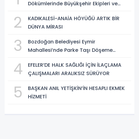
Dökümlerinde Büyükşehir Ekipleri ve
Taşeron Firmalar Tespit Edildi
2
KADIKALESİ-ANAİA HÖYÜĞÜ ARTIK BİR
DÜNYA MİRASI
3
Bozdoğan Belediyesi Eymir
Mahallesi’nde Parke Taşı Döşeme
Çalışması Tamamlandı
4
EFELER’DE HALK SAĞLIĞI İÇİN İLAÇLAMA
ÇALIŞMALARI ARALIKSIZ SÜRÜYOR
5
BAŞKAN ANIL YETİŞKİN’İN HESAPLI EKMEK
HİZMETİ