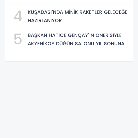
4
KUŞADASI'NDA MİNİK RAKETLER GELECEĞE
HAZIRLANIYOR
5
BAŞKAN HATİCE GENÇAY'IN ÖNERİSİYLE
AKYENİKÖY DÜĞÜN SALONU YIL SONUNA
KADAR ÜCRETSİZ