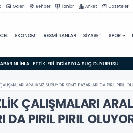
o
Galeri
Rehber
İlanlar
Anket
Gazeteler
CEL
EKONOMİ
RESMİ İLANLAR
SİYASET
SPOR
 KARARINI İHLAL ETTİKLERİ İDDİASIYLA SUÇ DUYURUSU
 ÇALIŞMALARI ARALIKSIZ SÜRÜYOR SEMT PAZARLARI DA PIRIL PIRIL O
ZLİK ÇALIŞMALARI ARA
 DA PIRIL PIRIL OLUYO