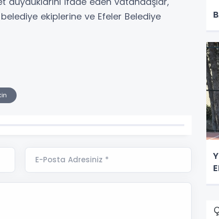
 duyduklarını ifade eden vatandaşlar,
B
belediye ekiplerine ve Efeler Belediye
.
kin
Y
E-Posta Adresiniz *
E
Ç