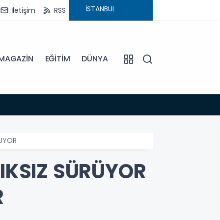
İletişim
RSS
MAGAZİN
EĞİTİM
DÜNYA
15:45
EFELE
LUYOR
LIKSIZ SÜRÜYOR
R