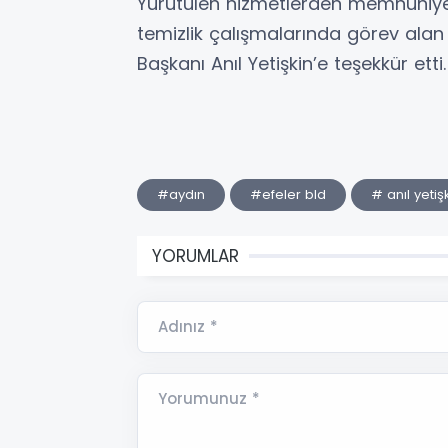
Yürütülen hizmetlerden memnuniyet
temizlik çalışmalarında görev alan 
Başkanı Anıl Yetişkin’e teşekkür etti
#aydın
#efeler bld
# anıl yetiş
YORUMLAR
Adınız *
Yorumunuz *