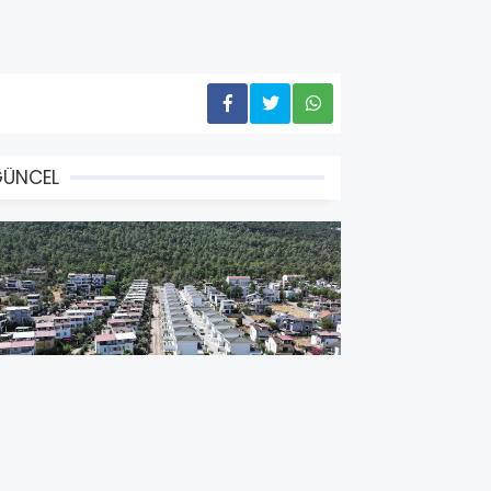
GÜNCEL
İDİM BELEDİYESİ AKBÜK'TE YOL