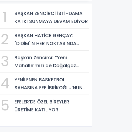
1
BAŞKAN ZENCİRCİ İSTİHDAMA
KATKI SUNMAYA DEVAM EDİYOR
2
BAŞKAN HATİCE GENÇAY:
"DİDİM'İN HER NOKTASINDA
GECE GÜNDÜZ SAHADAYIZ"
3
Başkan Zencirci: “Yeni
Mahalle’mizi de Doğalgaz
Konforuyla Buluşturuyoruz”
4
YENİLENEN BASKETBOL
SAHASINA EFE İBRİKOĞLU’NUN
ADI VERİLDİ
5
EFELER’DE ÖZEL BİREYLER
ÜRETİME KATILIYOR