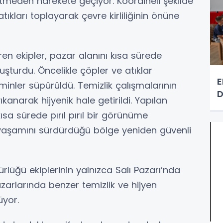
tmeden harekete geçiyor. Koordineli şekilde
tıkları toplayarak çevre kirliliğinin önüne
ren ekipler, pazar alanını kısa sürede
turdu. Öncelikle çöpler ve atıklar
E
inler süpürüldü. Temizlik çalışmalarının
D
kanarak hijyenik hale getirildi. Yapılan
sa sürede pırıl pırıl bir görünüme
yaşamını sürdürdüğü bölge yeniden güvenli
dürlüğü ekiplerinin yalnızca Salı Pazarı’nda
zarlarında benzer temizlik ve hijyen
üyor.