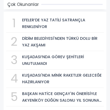
Çok Okunanlar
1
EFELER’DE YAZ TATİLİ SATRANÇLA
RENKLENİYOR
2
DİDİM BELEDİYESİ'NDEN TÜRKÜ DOLU BİR
YAZ AKŞAMI
3
KUŞADASI’NDA GÖREV ŞEHİTLERİ
UNUTULMADI
4
KUŞADASI'NDA MİNİK RAKETLER GELECEĞE
HAZIRLANIYOR
5
BAŞKAN HATİCE GENÇAY'IN ÖNERİSİYLE
AKYENİKÖY DÜĞÜN SALONU YIL SONUNA
KADAR ÜCRETSİZ