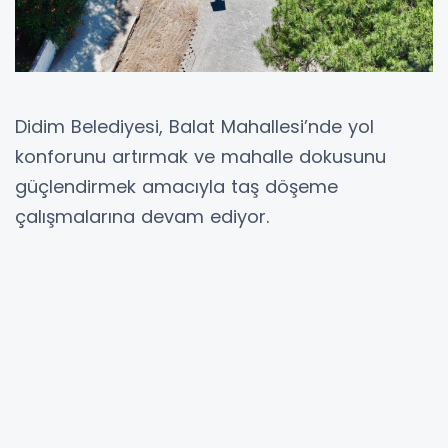
Didim Belediyesi, Balat Mahallesi’nde yol
konforunu artırmak ve mahalle dokusunu
güçlendirmek amacıyla taş döşeme
çalışmalarına devam ediyor.
Kent genelinde ihtiyaç duyulan noktalarda
saha çalışmalarını sürdüren Didim Belediyesi
ekipleri, Balat Mahallesi’nde yaklaşık 1600 ila
2000 metrekarelik alanda taş döşeme
uygulaması gerçekleştiriyor. Çalışmalar