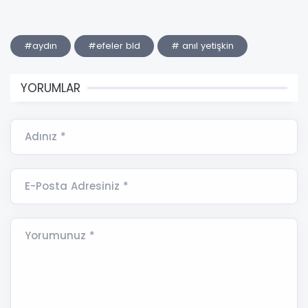
#aydın
#efeler bld
# anıl yetişkin
YORUMLAR
Adınız *
E-Posta Adresiniz *
Yorumunuz *