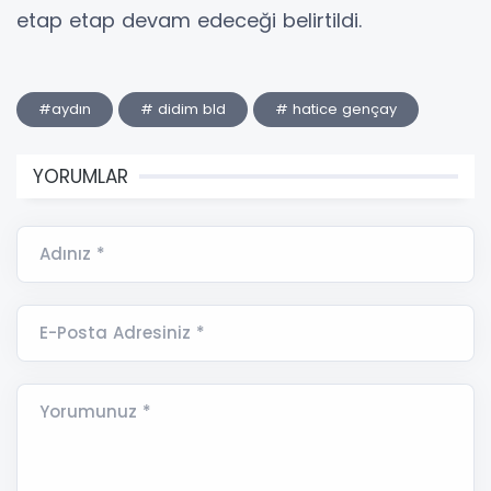
etap etap devam edeceği belirtildi.
#aydın
# didim bld
# hatice gençay
YORUMLAR
Adınız *
E-Posta Adresiniz *
Yorumunuz *