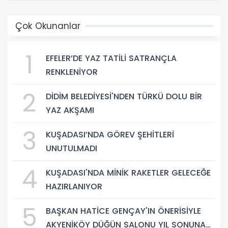
Çok Okunanlar
1
EFELER’DE YAZ TATİLİ SATRANÇLA
RENKLENİYOR
2
DİDİM BELEDİYESİ'NDEN TÜRKÜ DOLU BİR
YAZ AKŞAMI
3
KUŞADASI’NDA GÖREV ŞEHİTLERİ
UNUTULMADI
4
KUŞADASI'NDA MİNİK RAKETLER GELECEĞE
HAZIRLANIYOR
5
BAŞKAN HATİCE GENÇAY'IN ÖNERİSİYLE
AKYENİKÖY DÜĞÜN SALONU YIL SONUNA