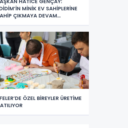
AŞKAN HATİCE GENÇAY:
DİDİM’İN MİNİK EV SAHİPLERİNE
AHİP ÇIKMAYA DEVAM
DECEĞİZ”
FELER’DE ÖZEL BİREYLER ÜRETİME
ATILIYOR