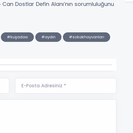
eo Can Dostlar Defin Alanı’nın sorumluluğunu
#kuşadası
#aydın
#sokakhayvanları
E-Posta Adresiniz *