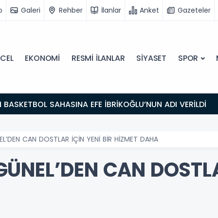
o
Galeri
Rehber
İlanlar
Anket
Gazeteler
CEL
EKONOMİ
RESMİ İLANLAR
SİYASET
SPOR
N BASKETBOL SAHASINA EFE İBRİKOĞLU’NUN ADI VERİLDİ
L’DEN CAN DOSTLAR İÇİN YENİ BİR HİZMET DAHA
ÜNEL’DEN CAN DOSTLAR