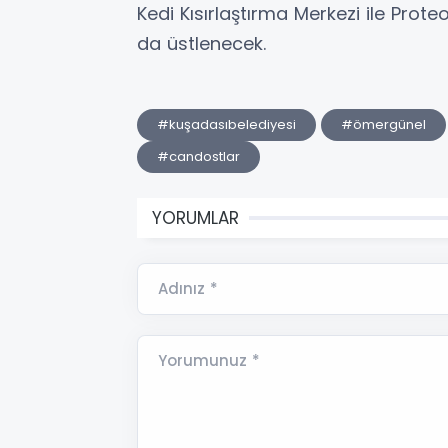
Kedi Kısırlaştırma Merkezi ile Prot
da üstlenecek.
#kuşadasıbelediyesi
#ömergünel
#candostlar
YORUMLAR
Adınız *
Yorumunuz *