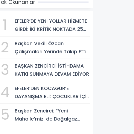
ok Okunanlar
1
EFELER’DE YENİ YOLLAR HİZMETE
GİRDİ: İKİ KRİTİK NOKTADA 25
BİN METREKARELİK DÖNÜŞÜM
2
Başkan Vekili Özcan
Çalışmaları Yerinde Takip Etti
3
BAŞKAN ZENCİRCİ İSTİHDAMA
KATKI SUNMAYA DEVAM EDİYOR
4
EFELER’DEN KOCAGÜR’E
DAYANIŞMA ELİ: ÇOCUKLAR İÇİN
MOBİL BAKIM HİZMETİ
5
Başkan Zencirci: “Yeni
Mahalle’mizi de Doğalgaz
Konforuyla Buluşturuyoruz”