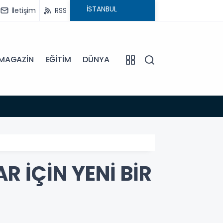
İletişim
RSS
MAGAZİN
EĞİTİM
DÜNYA
12:35
BAŞKA
 İÇİN YENİ BİR