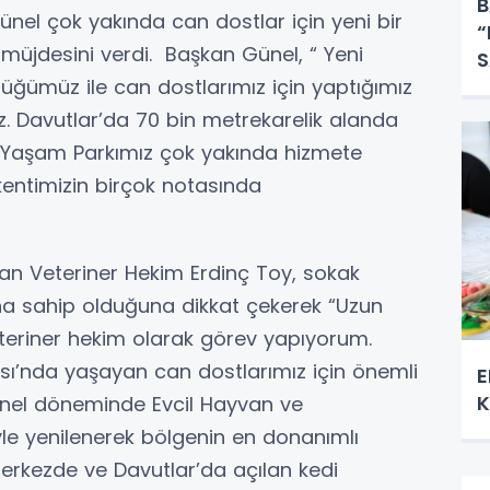
B
nel çok yakında can dostlar için yeni bir
“
müjdesini verdi. Başkan Günel, “ Yeni
S
üğümüz ile can dostlarımız için yaptığımız
E
oruz. Davutlar’da 70 bin metrekarelik alanda
l Yaşam Parkımız çok yakında hizmete
kentimizin birçok notasında
nan Veteriner Hekim Erdinç Toy, sokak
ına sahip olduğuna dikkat çekerek “Uzun
veteriner hekim olarak görev yapıyorum.
sı’nda yaşayan can dostlarımız için önemli
E
K
nel döneminde Evcil Hayvan ve
le yenilenerek bölgenin en donanımlı
merkezde ve Davutlar’da açılan kedi