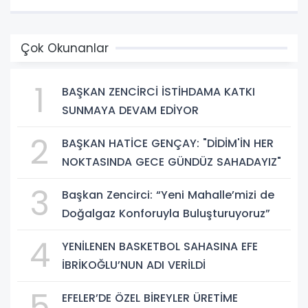
Çok Okunanlar
1
BAŞKAN ZENCİRCİ İSTİHDAMA KATKI
SUNMAYA DEVAM EDİYOR
2
BAŞKAN HATİCE GENÇAY: "DİDİM'İN HER
NOKTASINDA GECE GÜNDÜZ SAHADAYIZ"
3
Başkan Zencirci: “Yeni Mahalle’mizi de
Doğalgaz Konforuyla Buluşturuyoruz”
4
YENİLENEN BASKETBOL SAHASINA EFE
İBRİKOĞLU’NUN ADI VERİLDİ
5
EFELER’DE ÖZEL BİREYLER ÜRETİME