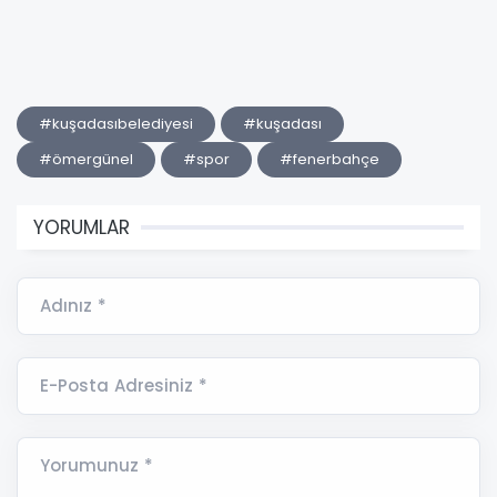
#kuşadasıbelediyesi
#kuşadası
#ömergünel
#spor
#fenerbahçe
YORUMLAR
Adınız *
E-Posta Adresiniz *
Yorumunuz *