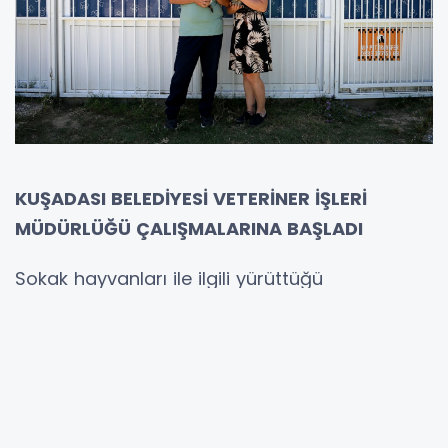
KUŞADASI BELEDİYESİ VETERİNER İŞLERİ
MÜDÜRLÜĞÜ ÇALIŞMALARINA BAŞLADI
Sokak hayvanları ile ilgili yürüttüğü
çalışmalarla tüm Türkiye’ye örnek olan ve
hayvan severlerin takdirini kazanan Kuşadası
Belediyesi, can dostları ile ilgili çalışmalarını
daha koordineli ve profesyonel bir anlayışla
yürütmek amacıyla Veteriner İşleri Müdürlüğü