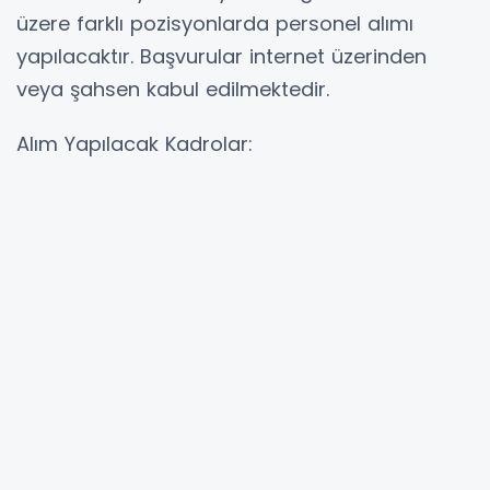
üzere farklı pozisyonlarda personel alımı
yapılacaktır. Başvurular internet üzerinden
veya şahsen kabul edilmektedir.
​Alım Yapılacak Kadrolar:
​Aşçı
​Aşçı Yardımcısı
​Bulaşıkçı
​Komi
​Kasiyer
​Çay Ocağı Görevlisi