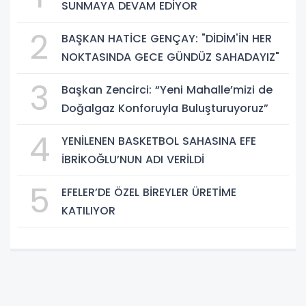
SUNMAYA DEVAM EDİYOR
2
BAŞKAN HATİCE GENÇAY: "DİDİM'İN HER
NOKTASINDA GECE GÜNDÜZ SAHADAYIZ"
3
Başkan Zencirci: “Yeni Mahalle’mizi de
Doğalgaz Konforuyla Buluşturuyoruz”
4
YENİLENEN BASKETBOL SAHASINA EFE
İBRİKOĞLU’NUN ADI VERİLDİ
5
EFELER’DE ÖZEL BİREYLER ÜRETİME
KATILIYOR