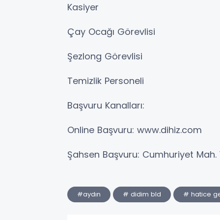
​Kasiyer
​Çay Ocağı Görevlisi
​Şezlong Görevlisi
​Temizlik Personeli
​Başvuru Kanalları:
​Online Başvuru: www.dihiz.com
​Şahsen Başvuru: Cumhuriyet Mah. 1
#aydın
# didim bld
# hatice g