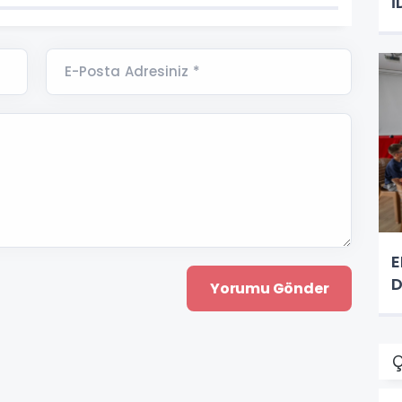
İ
E-Posta Adresiniz *
E
D
Ç