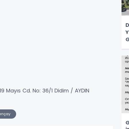
D
Y
G
9 Mayıs Cd. No: 36/1 Didim / AYDIN
ençay
G