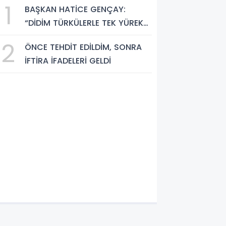
1
BAŞKAN HATİCE GENÇAY:
“DİDİM TÜRKÜLERLE TEK YÜREK
OLDU”
2
ÖNCE TEHDİT EDİLDİM, SONRA
İFTİRA İFADELERİ GELDİ