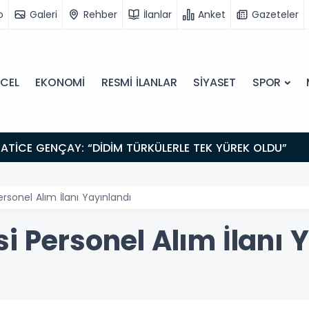
o
Galeri
Rehber
İlanlar
Anket
Gazeteler
CEL
EKONOMİ
RESMİ İLANLAR
SİYASET
SPOR
ATİCE GENÇAY: “DİDİM TÜRKÜLERLE TEK YÜREK OLDU”
rsonel Alım İlanı Yayınlandı
i Personel Alım İlanı 