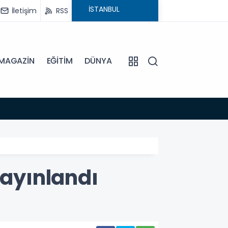
İletişim
RSS
MAGAZİN
EĞİTİM
DÜNYA
16:45
DİDİM
Yayınlandı