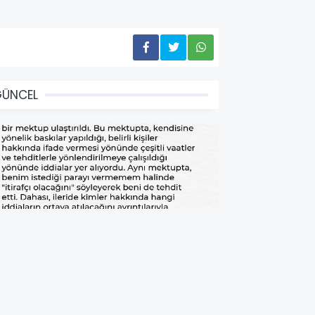
GÜNCEL
NCE TEHDİT EDİLDİM, SONRA
FTİRA İFADELERİ GELDİ