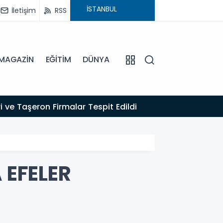
İletişim
RSS
MAGAZİN
EĞİTİM
DÜNYA
16:22
 ve Taşeron Firmalar Tespit Edildi
EFELER
 EFELER