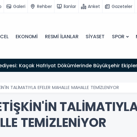
o
Galeri
Rehber
İlanlar
Anket
Gazeteler
CEL
EKONOMİ
RESMİ İLANLAR
SİYASET
SPOR
ediyesi: Kaçak Hafriyat Dökümlerinde Büyükşehir Ekipleri
KİN'İN TALİMATIYLA EFELER MAHALLE MAHALLE TEMİZLENİYOR
TİŞKİN'İN TALİMATIYLA
LE TEMİZLENİYOR