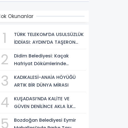
ok Okunanlar
1
TÜRK TELEKOM’DA USULSÜZLÜK
İDDİASI: AYDIN’DA TAŞERON
FİRMA ÇALIŞANLARI HAKLARINI
2
Didim Belediyesi: Kaçak
ARIYOR
Hafriyat Dökümlerinde
Büyükşehir Ekipleri ve Taşeron
3
KADIKALESİ-ANAİA HÖYÜĞÜ
Firmalar Tespit Edildi
ARTIK BİR DÜNYA MİRASI
4
KUŞADASI’NDA KALİTE VE
GÜVEN DENİLİNCE AKLA İLK
‘ARYA TESİSLERİ’ GELİYOR
5
Bozdoğan Belediyesi Eymir
Mahallesi’nde Parke Taşı