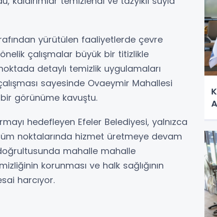
dü, kaldırımlar temizlendi ve tazyikli suyla
arafından yürütülen faaliyetlerde çevre
nelik çalışmalar büyük bir titizlikle
noktada detaylı temizlik uygulamaları
eli çalışması sayesinde Ovaeymir Mahallesi
K
 bir görünüme kavuştu.
A
rmayı hedefleyen Efeler Belediyesi, yalnızca
n tüm noktalarında hizmet üretmeye devam
m doğrultusunda mahalle mahalle
mizliğinin korunması ve halk sağlığının
ai harcıyor.