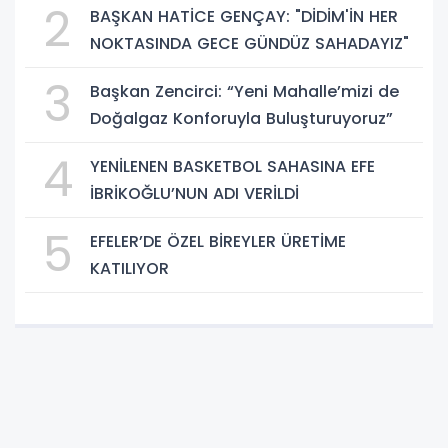
2
BAŞKAN HATİCE GENÇAY: "DİDİM'İN HER
NOKTASINDA GECE GÜNDÜZ SAHADAYIZ"
3
Başkan Zencirci: “Yeni Mahalle’mizi de
Doğalgaz Konforuyla Buluşturuyoruz”
4
YENİLENEN BASKETBOL SAHASINA EFE
İBRİKOĞLU’NUN ADI VERİLDİ
5
EFELER’DE ÖZEL BİREYLER ÜRETİME
KATILIYOR