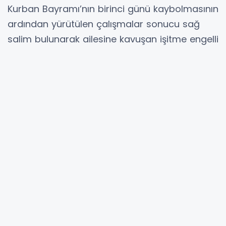
Kurban Bayramı’nın birinci günü kaybolmasının
ardından yürütülen çalışmalar sonucu sağ
salim bulunarak ailesine kavuşan işitme engelli
çocuk Çınar Karaduman ve ailesini
makamında ağırladı. Bulunduğu akşam
Emniyet Müdürlüğü Çocuk Şube amirliğinde
Çınar ile bir araya gelen Başkan Zencirci,
yaşanan olayın ardından Çınar ve ailesiyle bu
kez makamda buluşarak hem geçmiş olsun
dileklerini iletti hem de ailenin içinin daha
rahat olması amacıyla yer bildirimi özelliği
bulunan akıllı saat hediye etti. Galatasaray
taraftarı olan Çınar’a ayrıca takımının
formasını da hediye etti.