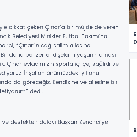
siyle dikkat çeken Çınar’a bir müjde de veren
E
cik Belediyesi Minikler Futbol Takımı’na
D
ncirci, “Çınar’ın sağ salim ailesine
. Bir daha benzer endişelerin yaşanmaması
. Çınar evladımızın sporla iç içe, sağlıklı ve
ediyoruz. İnşallah önümüzdeki yıl onu
ında da göreceğiz. Kendisine ve ailesine bir
letiyorum” dedi.
i ve destekten dolayı Başkan Zencirci’ye
B