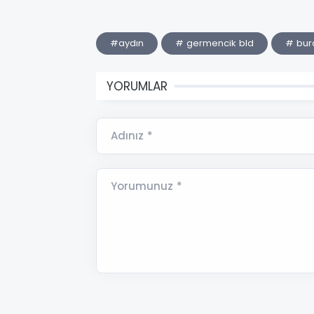
#aydın
# germencik bld
# bura
YORUMLAR
Adınız *
Yorumunuz *