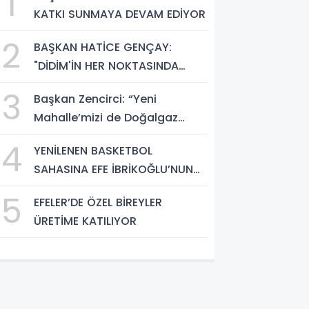
1
KATKI SUNMAYA DEVAM EDİYOR
2
BAŞKAN HATİCE GENÇAY:
"DİDİM'İN HER NOKTASINDA
GECE GÜNDÜZ SAHADAYIZ"
3
Başkan Zencirci: “Yeni
Mahalle’mizi de Doğalgaz
Konforuyla Buluşturuyoruz”
4
YENİLENEN BASKETBOL
SAHASINA EFE İBRİKOĞLU’NUN
ADI VERİLDİ
5
EFELER’DE ÖZEL BİREYLER
ÜRETİME KATILIYOR