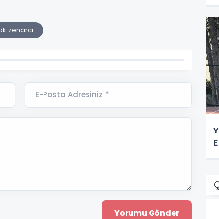
k zencirci
E-Posta Adresiniz *
Y
E
Ç