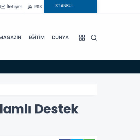
İletişim
RSS
MAGAZİN
EĞİTİM
DÜNYA
15:45
EFELE
lamlı Destek