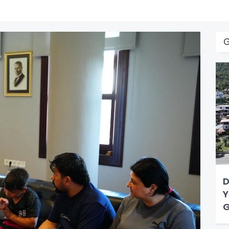
D
Y
G