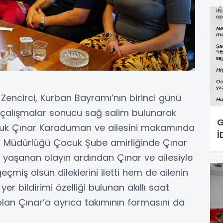
encirci, Kurban Bayramı’nın birinci günü
 çalışmalar sonucu sağ salim bulunarak
G
ocuk Çınar Karaduman ve ailesini makamında
İ
t Müdürlüğü Çocuk Şube amirliğinde Çınar
, yaşanan olayın ardından Çınar ve ailesiyle
iş olsun dileklerini iletti hem de ailenin
r bildirimi özelliği bulunan akıllı saat
olan Çınar’a ayrıca takımının formasını da