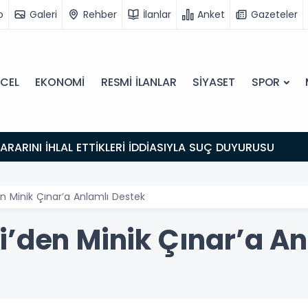
o
Galeri
Rehber
İlanlar
Anket
Gazeteler
CEL
EKONOMİ
RESMİ İLANLAR
SİYASET
SPOR
 KARARINI İHLAL ETTİKLERİ İDDİASIYLA SUÇ DUYURUSU
n Minik Çınar’a Anlamlı Destek
i’den Minik Çınar’a An