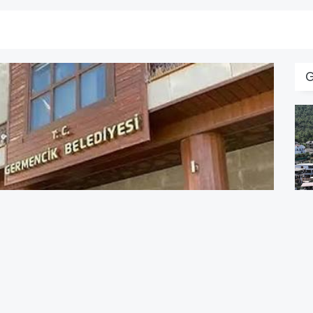
D
Y
G