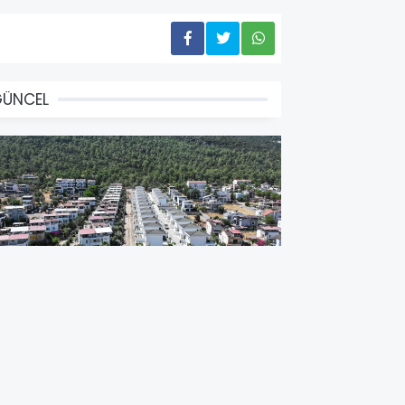
GÜNCEL
İDİM BELEDİYESİ AKBÜK'TE YOL
APIM ÇALIŞMALARINI
ENİŞLETİYOR