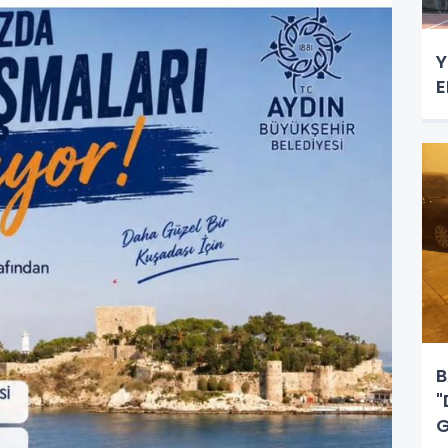
Y
E
B
"
G