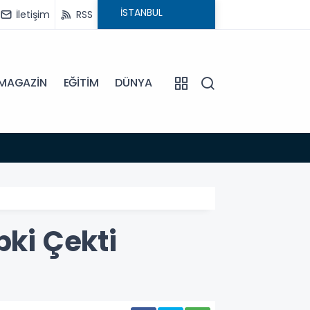
İletişim
RSS
MAGAZİN
EĞİTİM
DÜNYA
12:39
YENİLE
pki Çekti