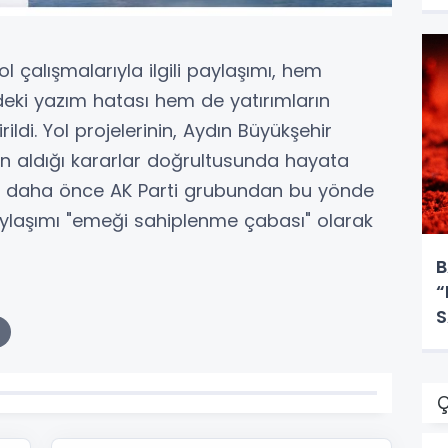
ol çalışmalarıyla ilgili paylaşımı, hem
ndeki yazım hatası hem de yatırımların
ildi. Yol projelerinin, Aydın Büyükşehir
nin aldığı kararlar doğrultusunda hayata
ar, daha önce AK Parti grubundan bu yönde
aylaşımı "emeği sahiplenme çabası" olarak
B
“
S
E
Ç