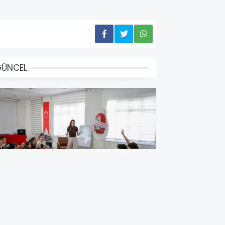
GÜNCEL
FELER’DE ÇOCUKLAR FELSEFEYLE
ÜŞÜNMEYİ ÖĞRENİYOR