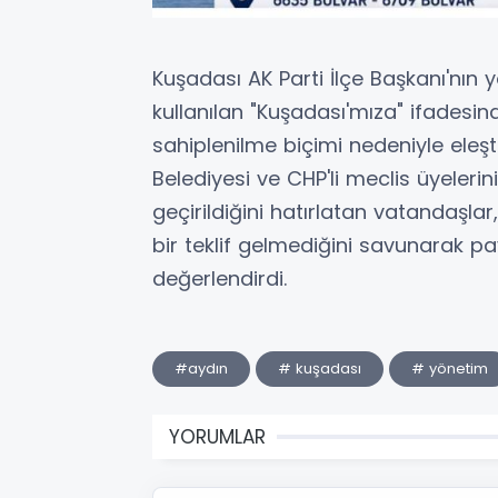
Kuşadası AK Parti İlçe Başkanı'nın y
kullanılan "Kuşadası'mıza" ifadesi
sahiplenilme biçimi nedeniyle eleştir
Belediyesi ve CHP'li meclis üyeleri
geçirildiğini hatırlatan vatandaşl
bir teklif gelmediğini savunarak p
değerlendirdi.
#aydın
# kuşadası
# yönetim
YORUMLAR