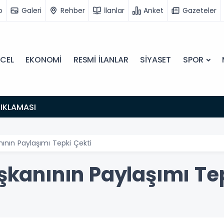
o
Galeri
Rehber
İlanlar
Anket
Gazeteler
CEL
EKONOMİ
RESMİ İLANLAR
SİYASET
SPOR
IKLAMASI
nının Paylaşımı Tepki Çekti
aşkanının Paylaşımı Te