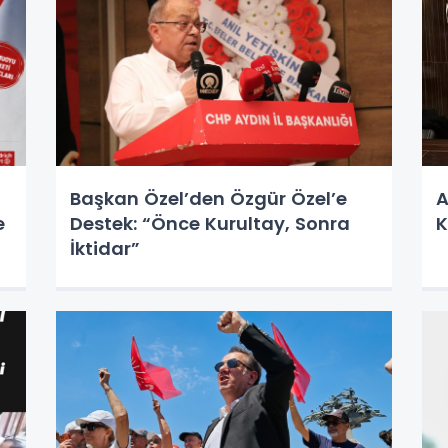
Başkan Özel’den Özgür Özel’e
A
e
Destek: “Önce Kurultay, Sonra
K
İktidar”