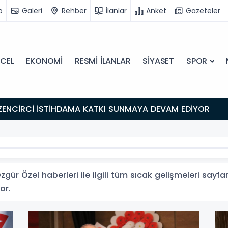
o
Galeri
Rehber
İlanlar
Anket
Gazeteler
CEL
EKONOMİ
RESMİ İLANLAR
SİYASET
SPOR
ZENCİRCİ İSTİHDAMA KATKI SUNMAYA DEVAM EDİYOR
ür Özel haberleri ile ilgili tüm sıcak gelişmeleri sayfa
or.