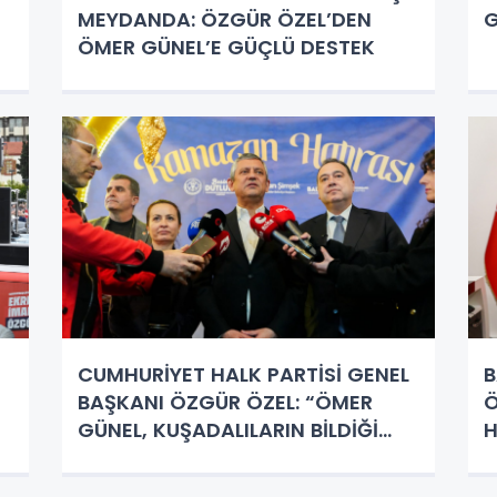
MEYDANDA: ÖZGÜR ÖZEL’DEN
G
ÖMER GÜNEL’E GÜÇLÜ DESTEK
CUMHURİYET HALK PARTİSİ GENEL
B
n
BAŞKANI ÖZGÜR ÖZEL: “ÖMER
Ö
GÜNEL, KUŞADALILARIN BİLDİĞİ
H
GİBİDİR, AYDINLILARIN BİLDİĞİ
GİBİDİR” “ALLAH, ÖMER GÜNEL’E