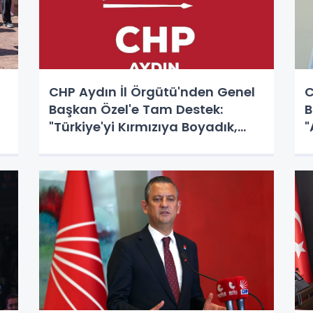
CHP Aydın İl Örgütü'nden Genel
C
Başkan Özel'e Tam Destek:
B
"Türkiye'yi Kırmızıya Boyadık,
"
Yanındayız!"
D