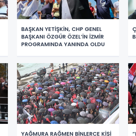
BAŞKAN YETİŞKİN, CHP GENEL
Ç
BAŞKANI ÖZGÜR ÖZEL’İN İZMİR
B
PROGRAMINDA YANINDA OLDU
YAĞMURA RAĞMEN BİNLERCE KİŞİ
“