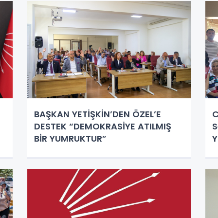
BUNLARI YAPMAYI SİYASİ PAZARLIK
KONUSU YAPAN TOPUKLAYANI DA
BİLDİĞİ GİBİ YAPACAK
BAŞKAN YETİŞKİN’DEN ÖZEL’E
C
DESTEK “DEMOKRASİYE ATILMIŞ
S
BİR YUMRUKTUR”
Y
Y