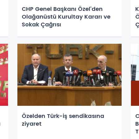
CHP Genel Başkanı Özel'den
K
Olağanüstü Kurultay Kararı ve
Ö
Sokak Çağrısı
Ç
Özelden Türk-iş sendikasına
C
ı
ziyaret
B
T