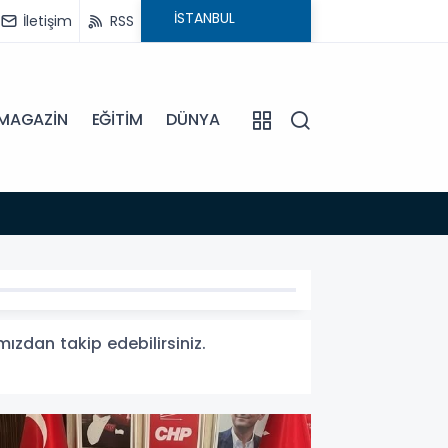
İletişim
RSS
MAGAZİN
EĞİTİM
DÜNYA
18:54
BAŞKA
mızdan takip edebilirsiniz.