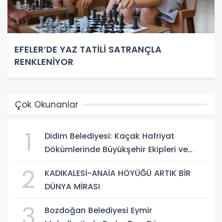
EFELER’DE YAZ TATİLİ SATRANÇLA
RENKLENİYOR
Çok Okunanlar
1
Didim Belediyesi: Kaçak Hafriyat
Dökümlerinde Büyükşehir Ekipleri ve
Taşeron Firmalar Tespit Edildi
2
KADIKALESİ-ANAİA HÖYÜĞÜ ARTIK BİR
DÜNYA MİRASI
3
Bozdoğan Belediyesi Eymir