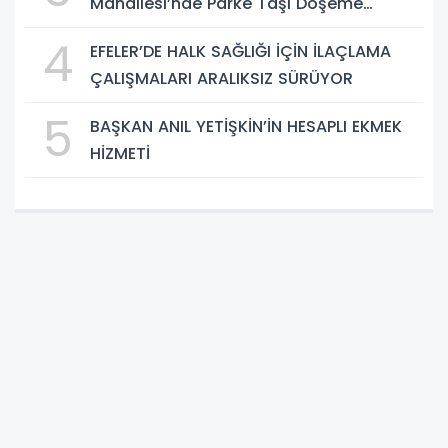
Mahallesi’nde Parke Taşı Döşeme
Çalışması Tamamlandı
4
EFELER’DE HALK SAĞLIĞI İÇİN İLAÇLAMA
ÇALIŞMALARI ARALIKSIZ SÜRÜYOR
5
BAŞKAN ANIL YETİŞKİN’İN HESAPLI EKMEK
HİZMETİ