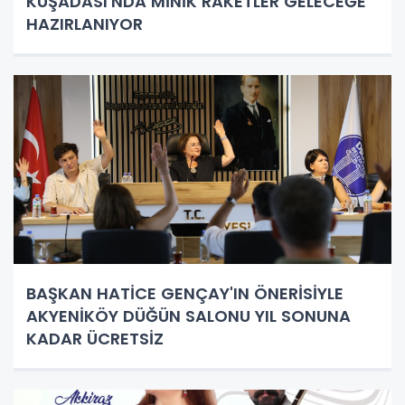
KUŞADASI'NDA MİNİK RAKETLER GELECEĞE
HAZIRLANIYOR
BAŞKAN HATİCE GENÇAY'IN ÖNERİSİYLE
AKYENİKÖY DÜĞÜN SALONU YIL SONUNA
KADAR ÜCRETSİZ