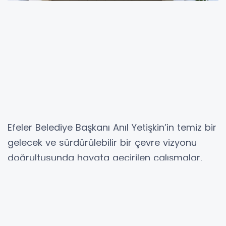
Efeler Belediye Başkanı Anıl Yetişkin’in temiz bir
gelecek ve sürdürülebilir bir çevre vizyonu
doğrultusunda hayata geçirilen çalışmalar,
meyvelerini vermeye devam ediyor. 5 Haziran
Dünya Çevre Günü kapsamında, Efeler
Belediyesi ile Taşınabilir Pil Üreticileri ve
İthalatçıları Derneği (TAP) işbirliğiyle çocuklara