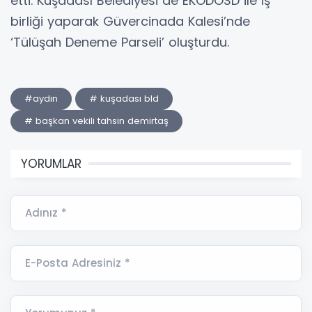
etti. Kuşadası Belediyesi de EKODOSD ile iş
birliği yaparak Güvercinada Kalesi’nde
‘Tülüşah Deneme Parseli’ oluşturdu.
#aydın
# kuşadası bld
# başkan vekili tahsin demirtaş
YORUMLAR
Adınız *
E-Posta Adresiniz *