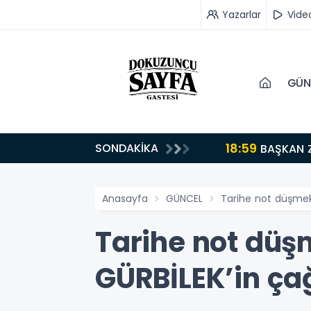
Yazarlar
Vide
GÜN
18:59
SONDAKİKA
turuyoruz”
BAŞKAN 
Anasayfa
GÜNCEL
Tarihe not düşmek 
Tarihe not düş
GÜRBİLEK’in çağ