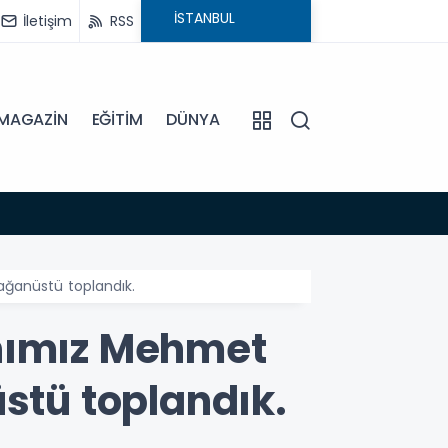
İletişim
RSS
MAGAZİN
EĞİTİM
DÜNYA
18:54
BAŞKA
ağanüstü toplandık.
anımız Mehmet
stü toplandık.