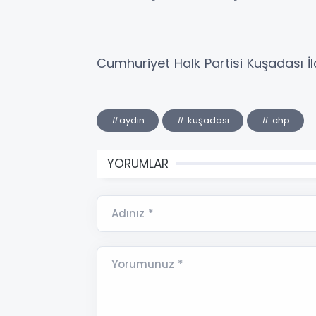
Cumhuriyet Halk Partisi Kuşadası İl
#aydın
# kuşadası
# chp
YORUMLAR
Adınız *
Yorumunuz *