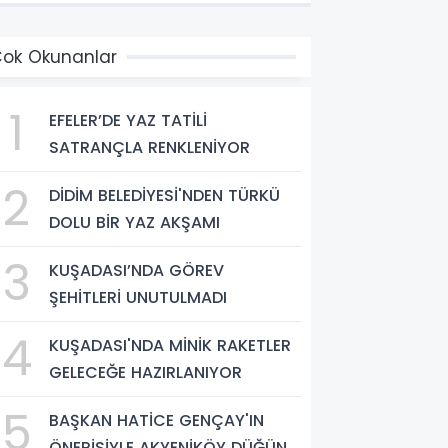
ok Okunanlar
1
EFELER’DE YAZ TATİLİ
SATRANÇLA RENKLENİYOR
2
DİDİM BELEDİYESİ'NDEN TÜRKÜ
DOLU BİR YAZ AKŞAMI
3
KUŞADASI’NDA GÖREV
ŞEHİTLERİ UNUTULMADI
4
KUŞADASI'NDA MİNİK RAKETLER
GELECEĞE HAZIRLANIYOR
5
BAŞKAN HATİCE GENÇAY'IN
ÖNERİSİYLE AKYENİKÖY DÜĞÜN