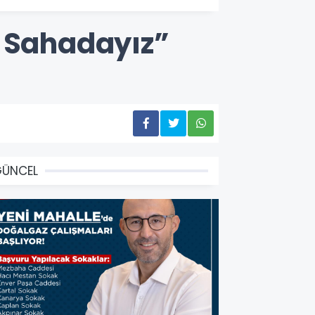
n Sahadayız”
GÜNCEL