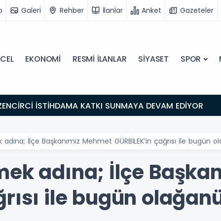
o
Galeri
Rehber
İlanlar
Anket
Gazeteler
CEL
EKONOMİ
RESMİ İLANLAR
SİYASET
SPOR
ZENCİRCİ İSTİHDAMA KATKI SUNMAYA DEVAM EDİYOR
adına; İlçe Başkanımız Mehmet GÜRBİLEK’in çağrısı ile bugün ol
mek adına; İlçe Başk
rısı ile bugün olağanü