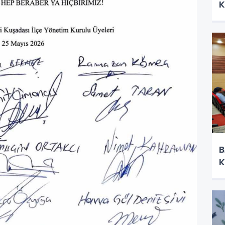
K
B
K