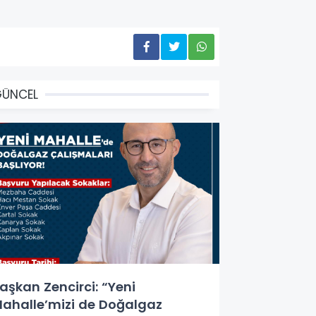
GÜNCEL
aşkan Zencirci: “Yeni
ahalle’mizi de Doğalgaz