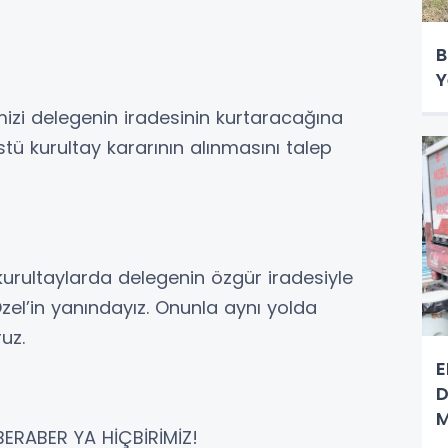
B
Y
mizi delegenin iradesinin kurtaracağına
tü kurultay kararının alınmasını talep
kurultaylarda delegenin özgür iradesiyle
el’in yanındayız. Onunla aynı yolda
uz.
E
D
M
BERABER YA HİÇBİRİMİZ!