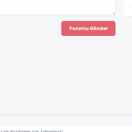
z bir Bozdoğan için Sahadayız”