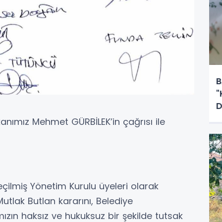
B
"
D
anımız Mehmet GÜRBİLEK’in çağrısı ile
seçilmiş Yönetim Kurulu üyeleri olarak
Mutlak Butlan kararını, Belediye
ızın haksız ve hukuksuz bir şekilde tutsak