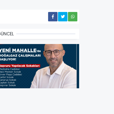
GÜNCEL
aşkan Zencirci: “Yeni
ahalle’mizi de Doğalgaz