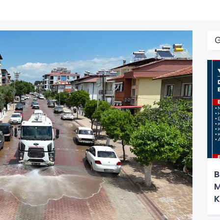
B
M
K