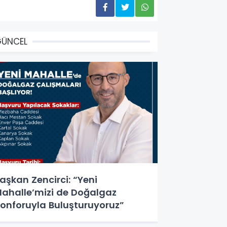
GÜNCEL
aşkan Zencirci: “Yeni
ahalle’mizi de Doğalgaz
onforuyla Buluşturuyoruz”