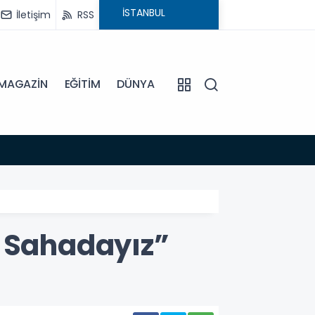
İletişim
RSS
MAGAZİN
EĞİTİM
DÜNYA
18:54
BAŞKA
n Sahadayız”