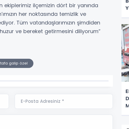
B
n ekiplerimiz ilçemizin dört bir yanında
Y
’ımızın her noktasında temizlik ve
diyor. Tüm vatandaşlarımızın şimdiden
 huzur ve bereket getirmesini diliyorum”
afa galip özel
E
D
E-Posta Adresiniz *
M