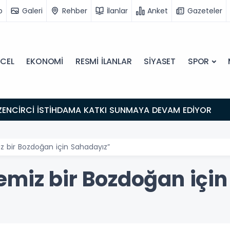
o
Galeri
Rehber
İlanlar
Anket
Gazeteler
CEL
EKONOMİ
RESMİ İLANLAR
SİYASET
SPOR
ZENCİRCİ İSTİHDAMA KATKI SUNMAYA DEVAM EDİYOR
z bir Bozdoğan için Sahadayız”
emiz bir Bozdoğan içi