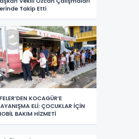
aşkan Vekili Özcan Çalışmaları
erinde Takip Etti
FELER’DEN KOCAGÜR’E
AYANIŞMA ELİ: ÇOCUKLAR İÇİN
OBİL BAKIM HİZMETİ