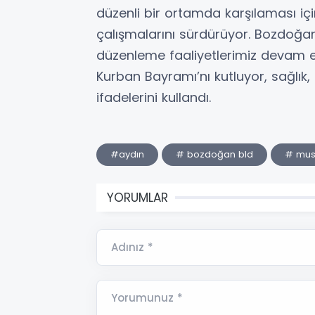
düzenli bir ortamda karşılaması içi
çalışmalarını sürdürüyor. Bozdoğan
düzenleme faaliyetlerimiz devam e
Kurban Bayramı’nı kutluyor, sağlık,
ifadelerini kullandı.
#aydın
# bozdoğan bld
# must
YORUMLAR
Adınız *
Yorumunuz *