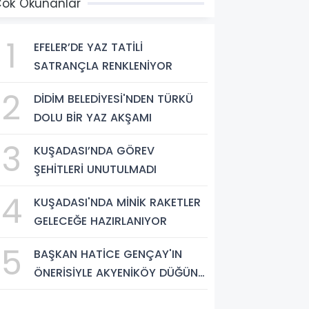
ok Okunanlar
1
EFELER’DE YAZ TATİLİ
SATRANÇLA RENKLENİYOR
2
DİDİM BELEDİYESİ'NDEN TÜRKÜ
DOLU BİR YAZ AKŞAMI
3
KUŞADASI’NDA GÖREV
ŞEHİTLERİ UNUTULMADI
4
KUŞADASI'NDA MİNİK RAKETLER
GELECEĞE HAZIRLANIYOR
5
BAŞKAN HATİCE GENÇAY'IN
ÖNERİSİYLE AKYENİKÖY DÜĞÜN
SALONU YIL SONUNA KADAR