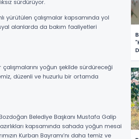
ıksız sürdürüyor.
nlı yürütülen çalışmalar kapsamında yol
syal alanlarda da bakım faaliyetleri
B
"
D
 çalışmalarını yoğun şekilde sürdüreceği
emiz, düzenli ve huzurlu bir ortamda
n Bozdoğan Belediye Başkanı Mustafa Galip
 hazırlıkları kapsamında sahada yoğun mesai
arımızın Kurban Bayramı’nı daha temiz ve