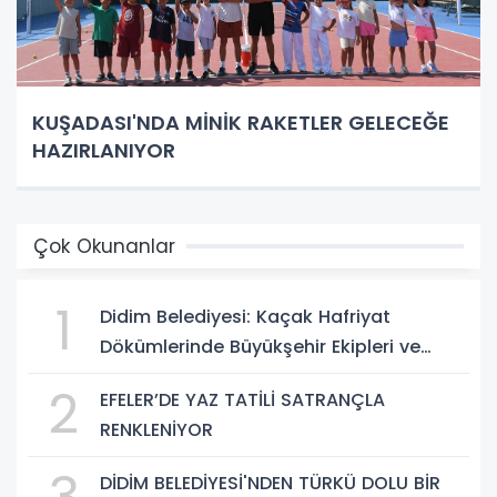
KUŞADASI'NDA MİNİK RAKETLER GELECEĞE
HAZIRLANIYOR
Çok Okunanlar
1
Didim Belediyesi: Kaçak Hafriyat
Dökümlerinde Büyükşehir Ekipleri ve
Taşeron Firmalar Tespit Edildi
2
EFELER’DE YAZ TATİLİ SATRANÇLA
RENKLENİYOR
DİDİM BELEDİYESİ'NDEN TÜRKÜ DOLU BİR