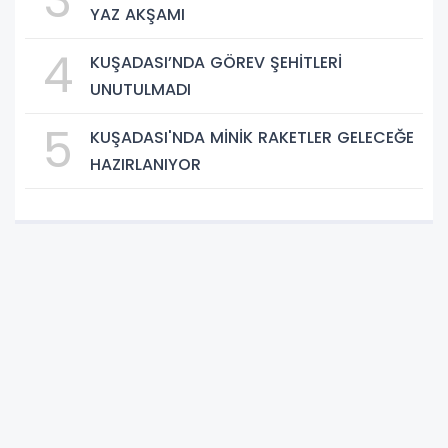
3
YAZ AKŞAMI
4
KUŞADASI’NDA GÖREV ŞEHİTLERİ
UNUTULMADI
5
KUŞADASI'NDA MİNİK RAKETLER GELECEĞE
HAZIRLANIYOR