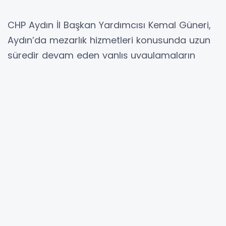
CHP Aydın İl Başkan Yardımcısı Kemal Güneri,
Aydın’da mezarlık hizmetleri konusunda uzun
süredir devam eden yanlış uygulamaların
düzeltilmesi gerektiğini belirterek Büyükşehir
Belediyesi yönetimine eleştirilerde bulundu.
Güneri, 5216 sayılı Büyükşehir Belediyesi
Kanunu’nun mezarlık alanlarının planlanması,
tesis edilmesi, işletilmesi ve defin hizmetlerinin
yürütülmesi görevini açık şekilde Büyükşehir
Belediyelerine verdiğini hatırlattı. Bu hükmün
yoruma veya siyasi manipülasyona kapalı