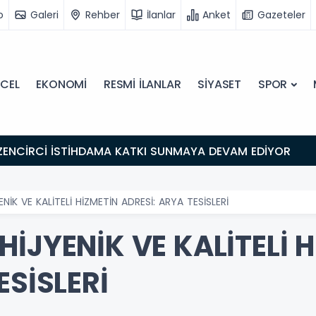
o
Galeri
Rehber
İlanlar
Anket
Gazeteler
CEL
EKONOMİ
RESMİ İLANLAR
SİYASET
SPOR
M EDİYOR
NİK VE KALİTELİ HİZMETİN ADRESİ: ARYA TESİSLERİ
İJYENİK VE KALİTELİ 
ESİSLERİ