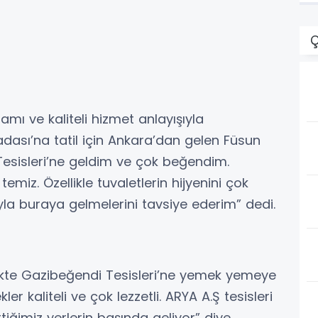
Ç
rtamı ve kaliteli hizmet anlayışıyla
adası’na tatil için Ankara’dan gelen Füsun
Tesisleri’ne geldim ve çok beğendim.
miz. Özellikle tuvaletlerin hijyenini çok
la buraya gelmelerini tavsiye ederim” dedi.
likte Gazibeğendi Tesisleri’ne yemek yemeye
er kaliteli ve çok lezzetli. ARYA A.Ş tesisleri
tiğimiz yerlerin başında geliyor” diye