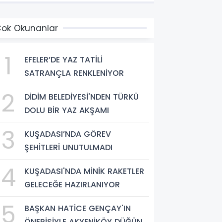
ok Okunanlar
1
EFELER’DE YAZ TATİLİ
SATRANÇLA RENKLENİYOR
2
DİDİM BELEDİYESİ'NDEN TÜRKÜ
DOLU BİR YAZ AKŞAMI
3
KUŞADASI’NDA GÖREV
ŞEHİTLERİ UNUTULMADI
4
KUŞADASI'NDA MİNİK RAKETLER
GELECEĞE HAZIRLANIYOR
5
BAŞKAN HATİCE GENÇAY'IN
ÖNERİSİYLE AKYENİKÖY DÜĞÜN