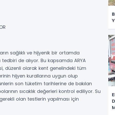
B
Y
YOR
arın sağlıklı ve hijyenik bir ortamda
rlü tedbiri de alıyor. Bu kapsamda ARYA
, düzenli olarak kent genelindeki tüm
rinin hijyen kurallarına uygun olup
ünlerin son tüketim tarihlerine de bakılan
rının sıcaklık değerleri kontrol ediliyor. Su
E
rekli olan testlerin yapılması için
D
M