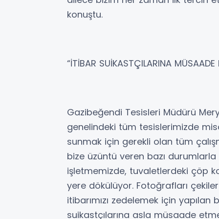
konuştu.
“İTİBAR SUİKASTÇILARINA MÜSAADE
Gazibeğendi Tesisleri Müdürü Mery
genelindeki tüm tesislerimizde misaf
sunmak için gerekli olan tüm çalı
bize üzüntü veren bazı durumlarla 
işletmemizde, tuvaletlerdeki çöp kov
yere dökülüyor. Fotoğrafları çekil
itibarımızı zedelemek için yapılan b
suikastçılarına asla müsaade etm