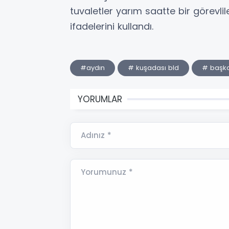
tuvaletler yarım saatte bir görevlil
ifadelerini kullandı.
#aydın
# kuşadası bld
# başka
YORUMLAR
Adınız *
Yorumunuz *