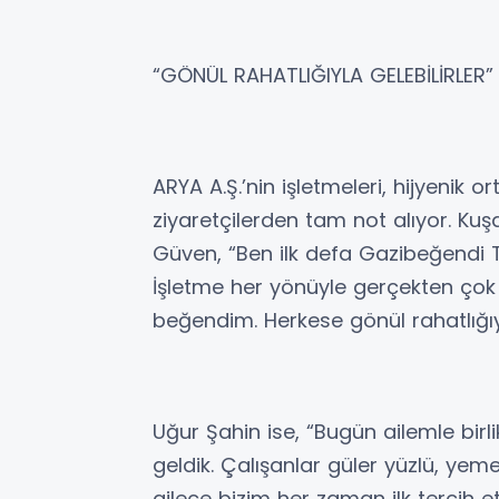
“GÖNÜL RAHATLIĞIYLA GELEBİLİRLER”
ARYA A.Ş.’nin işletmeleri, hijyenik o
ziyaretçilerden tam not alıyor. Kuş
Güven, “Ben ilk defa Gazibeğendi 
İşletme her yönüyle gerçekten çok te
beğendim. Herkese gönül rahatlığıy
Uğur Şahin ise, “Bugün ailemle bir
geldik. Çalışanlar güler yüzlü, yemekl
ailece bizim her zaman ilk tercih et