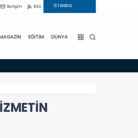
İletişim
RSS
MAGAZİN
EĞİTİM
DÜNYA
18:54
BAŞKAN HATİCE GENÇAY: "KADINLARIMIZIN ÜRET
HİZMETİN