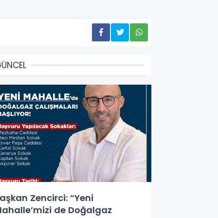
GÜNCEL
aşkan Zencirci: “Yeni
ahalle’mizi de Doğalgaz