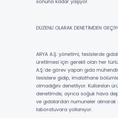
sonuna kadar yaşıyor.
DÜZENLİ OLARAK DENETİMDEN GEÇİ
ARYA A.Ş. yönetimi, tesislerde gıdal
üretilmesi için gerekli olan her tü
A.Ş.’de görev yapan gıda mühendisi
tesislere gidip, imalathane bölümle
olmadığını denetliyor. Kullanılan ür
denetimde, ayrıca soğuk hava depola
ve gıdalardan numuneler alınarak ge
laboratuvara yollanıyor.