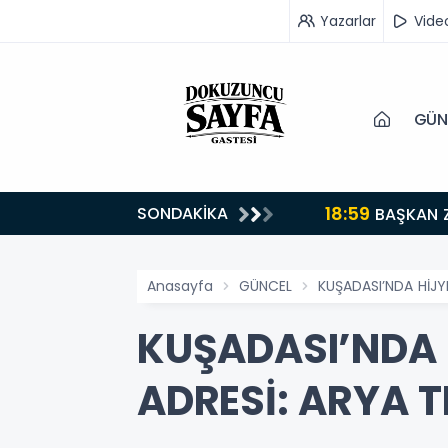
Yazarlar
Vide
GÜN
8:59
SONDAKİKA
BAŞKAN ZENCİRCİ İSTİHDAMA KATKI SUNMAYA DEVA
Anasayfa
GÜNCEL
KUŞADASI’NDA HİJYE
KUŞADASI’NDA H
ADRESİ: ARYA T