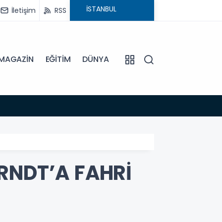
İletişim
RSS
MAGAZİN
EĞİTİM
DÜNYA
15:45
EFELE
RNDT’A FAHRİ