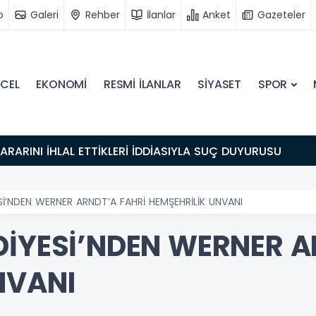
o
Galeri
Rehber
İlanlar
Anket
Gazeteler
CEL
EKONOMİ
RESMİ İLANLAR
SİYASET
SPOR
 KARARINI İHLAL ETTİKLERİ İDDİASIYLA SUÇ DUYURUSU
Sİ’NDEN WERNER ARNDT’A FAHRİ HEMŞEHRİLİK UNVANI
DİYESİ’NDEN WERNER A
NVANI