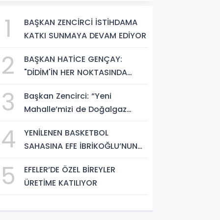
1
BAŞKAN ZENCİRCİ İSTİHDAMA
KATKI SUNMAYA DEVAM EDİYOR
2
BAŞKAN HATİCE GENÇAY:
"DİDİM'İN HER NOKTASINDA
GECE GÜNDÜZ SAHADAYIZ"
3
Başkan Zencirci: “Yeni
Mahalle’mizi de Doğalgaz
Konforuyla Buluşturuyoruz”
4
YENİLENEN BASKETBOL
SAHASINA EFE İBRİKOĞLU’NUN
ADI VERİLDİ
5
EFELER’DE ÖZEL BİREYLER
ÜRETİME KATILIYOR