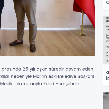
G
ı arasında 25 yılı aşkın süredir devam eden
G
tkılar nedeniyle Marl’ın eski Belediye Başkanı
İ
eclisi’nin kararıyla Fahri Hemşehrilik