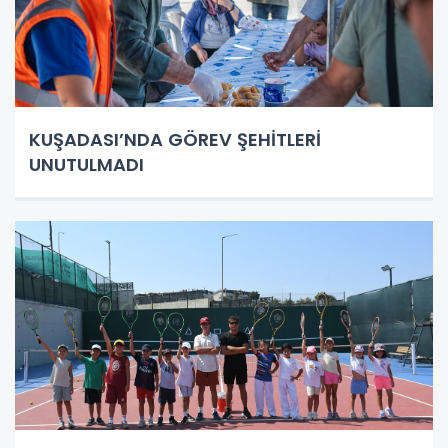
KUŞADASI’NDA GÖREV ŞEHİTLERİ
UNUTULMADI