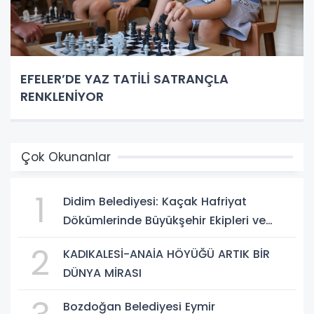
EFELER’DE YAZ TATİLİ SATRANÇLA
RENKLENİYOR
Çok Okunanlar
1
Didim Belediyesi: Kaçak Hafriyat
Dökümlerinde Büyükşehir Ekipleri ve
Taşeron Firmalar Tespit Edildi
2
KADIKALESİ-ANAİA HÖYÜĞÜ ARTIK BİR
DÜNYA MİRASI
Bozdoğan Belediyesi Eymir