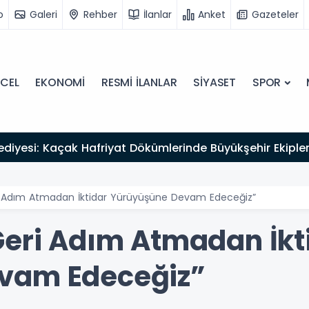
o
Galeri
Rehber
İlanlar
Anket
Gazeteler
CEL
EKONOMİ
RESMİ İLANLAR
SİYASET
SPOR
ediyesi: Kaçak Hafriyat Dökümlerinde Büyükşehir Ekipleri
i Adım Atmadan İktidar Yürüyüşüne Devam Edeceğiz”
Geri Adım Atmadan İkt
vam Edeceğiz”