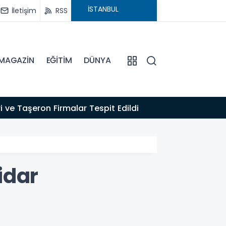
İletişim
RSS
MAGAZİN
EĞİTİM
DÜNYA
16:22
 ve Taşeron Firmalar Tespit Edildi
EFELER
idar