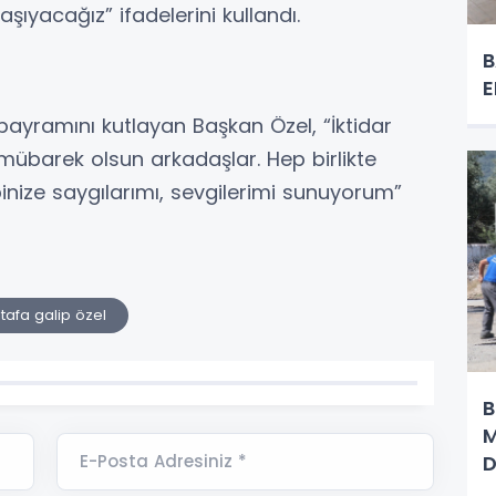
aşıyacağız” ifadelerini kullandı.
B
E
bayramını kutlayan Başkan Özel, “İktidar
mübarek olsun arkadaşlar. Hep birlikte
nize saygılarımı, sevgilerimi sunuyorum”
afa galip özel
B
M
E-Posta Adresiniz *
D