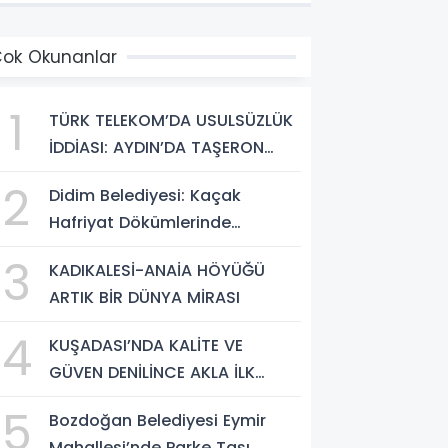
ok Okunanlar
1
TÜRK TELEKOM’DA USULSÜZLÜK
İDDİASI: AYDIN’DA TAŞERON
FİRMA ÇALIŞANLARI HAKLARINI
2
Didim Belediyesi: Kaçak
ARIYOR
Hafriyat Dökümlerinde
Büyükşehir Ekipleri ve Taşeron
3
KADIKALESİ-ANAİA HÖYÜĞÜ
Firmalar Tespit Edildi
ARTIK BİR DÜNYA MİRASI
4
KUŞADASI’NDA KALİTE VE
GÜVEN DENİLİNCE AKLA İLK
‘ARYA TESİSLERİ’ GELİYOR
5
Bozdoğan Belediyesi Eymir
Mahallesi’nde Parke Taşı