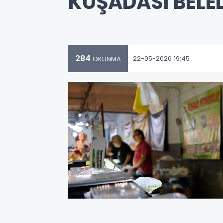
KUŞADASI BELED
284
22-05-2026 19:45
OKUNMA