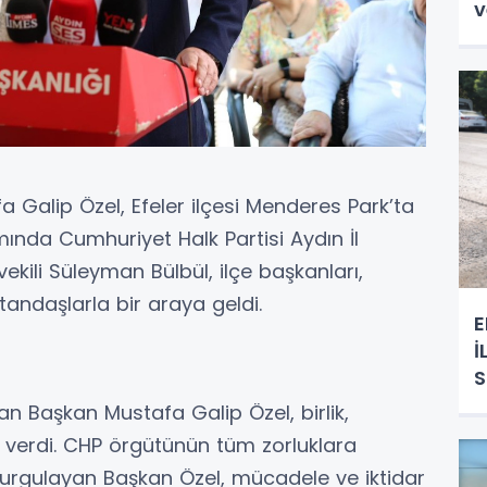
v
Galip Özel, Efeler ilçesi Menderes Park’ta
da Cumhuriyet Halk Partisi Aydın İl
ekili Süleyman Bülbül, ilçe başkanları,
atandaşlarla bir araya geldi.
E
İ
Başkan Mustafa Galip Özel, birlik,
 verdi. CHP örgütünün tüm zorluklara
rgulayan Başkan Özel, mücadele ve iktidar