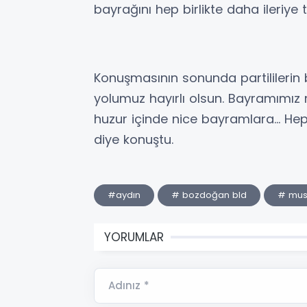
bayrağını hep birlikte daha ileriye t
Konuşmasının sonunda partililerin 
yolumuz hayırlı olsun. Bayramımız 
huzur içinde nice bayramlara… Hepi
diye konuştu.
#aydın
# bozdoğan bld
# must
YORUMLAR
Adınız *