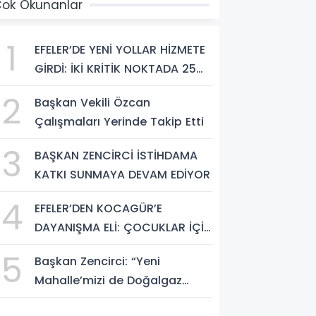
ok Okunanlar
1
EFELER’DE YENİ YOLLAR HİZMETE
GİRDİ: İKİ KRİTİK NOKTADA 25
BİN METREKARELİK DÖNÜŞÜM
2
Başkan Vekili Özcan
Çalışmaları Yerinde Takip Etti
3
BAŞKAN ZENCİRCİ İSTİHDAMA
KATKI SUNMAYA DEVAM EDİYOR
4
EFELER’DEN KOCAGÜR’E
DAYANIŞMA ELİ: ÇOCUKLAR İÇİN
MOBİL BAKIM HİZMETİ
5
Başkan Zencirci: “Yeni
Mahalle’mizi de Doğalgaz
Konforuyla Buluşturuyoruz”