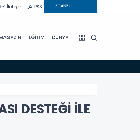
İletişim
RSS
MAGAZİN
EĞİTİM
DÜNYA
12:35
BAŞKA
I DESTEĞİ İLE