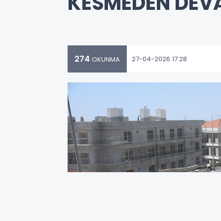
KESMEDEN DEV
274
27-04-2026 17:28
OKUNMA