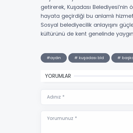
getirerek, Kuşadası Belediyesi’nin ö
hayata geçirdiği bu anlamlı hizmet
Sosyal belediyecilik anlayışını g
kültürünü de kent genelinde yaygı
#aydın
# kuşadası bld
# başka
YORUMLAR
Adınız *
Yorumunuz *