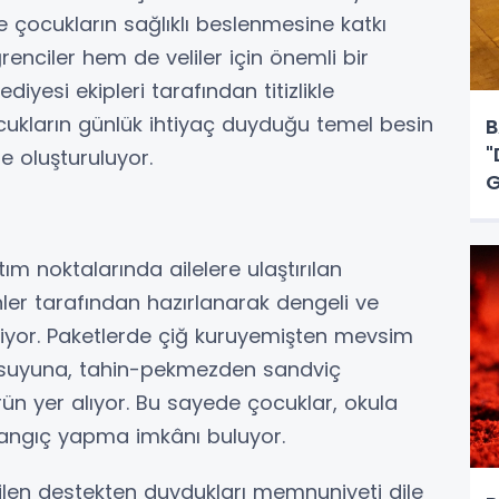
le çocukların sağlıklı beslenmesine katkı
nciler hem de veliler için önemli bir
diyesi ekipleri tarafından titizlikle
cukların günlük ihtiyaç duyduğu temel besin
B
"
e oluşturuluyor.
G
ım noktalarında ailelere ulaştırılan
nler tarafından hazırlanarak dengeli ve
iliyor. Paketlerde çiğ kuruyemişten mevsim
 suyuna, tahin-pekmezden sandviç
ün yer alıyor. Bu sayede çocuklar, okula
langıç yapma imkânı buluyor.
rilen destekten duydukları memnuniyeti dile