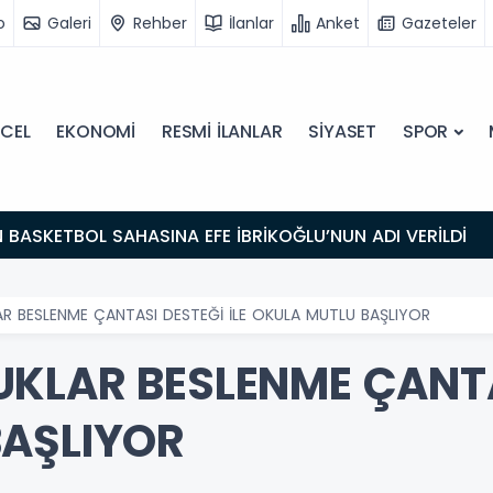
o
Galeri
Rehber
İlanlar
Anket
Gazeteler
CEL
EKONOMİ
RESMİ İLANLAR
SİYASET
SPOR
N BASKETBOL SAHASINA EFE İBRİKOĞLU’NUN ADI VERİLDİ
R BESLENME ÇANTASI DESTEĞİ İLE OKULA MUTLU BAŞLIYOR
KLAR BESLENME ÇANTAS
BAŞLIYOR