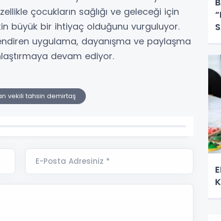
B
zellikle çocukların sağlığı ve geleceği için
“
in büyük bir ihtiyaç olduğunu vurguluyor.
S
E
üçlendiren uygulama, dayanışma ve paylaşma
nlaştırmaya devam ediyor.
n vekili tahsin demirtaş
E-Posta Adresiniz *
E
K