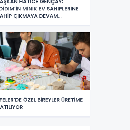
AŞKAN HATİCE GENÇAY:
DİDİM’İN MİNİK EV SAHİPLERİNE
AHİP ÇIKMAYA DEVAM
DECEĞİZ”
FELER’DE ÖZEL BİREYLER ÜRETİME
ATILIYOR