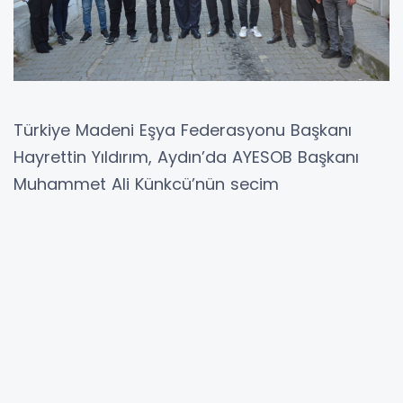
Türkiye Madeni Eşya Federasyonu Başkanı
Hayrettin Yıldırım, Aydın’da AYESOB Başkanı
Muhammet Ali Künkcü’nün seçim
çalışmalarına katılarak destek verdi.
Germencik ve Ortaklar’da esnaf odalarını
ziyaret eden Yıldırım, Künkcü’nün esnaf için
yürüttüğü çalışmaları yakından takip ettiğini
belirtti.
Ziyaretlerde birlik ve beraberlik vurgusu öne
çıkarken, oda başkanları ve temsilcilerle bir