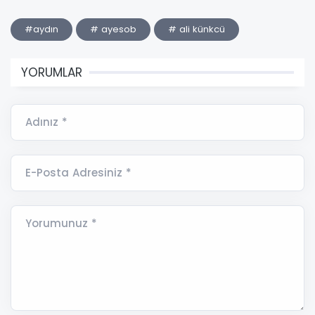
#aydın
# ayesob
# ali künkcü
YORUMLAR
Adınız *
E-Posta Adresiniz *
Yorumunuz *