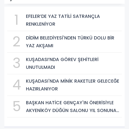
1
EFELER’DE YAZ TATİLİ SATRANÇLA
RENKLENİYOR
2
DİDİM BELEDİYESİ'NDEN TÜRKÜ DOLU BİR
YAZ AKŞAMI
3
KUŞADASI’NDA GÖREV ŞEHİTLERİ
UNUTULMADI
4
KUŞADASI'NDA MİNİK RAKETLER GELECEĞE
HAZIRLANIYOR
5
BAŞKAN HATİCE GENÇAY'IN ÖNERİSİYLE
AKYENİKÖY DÜĞÜN SALONU YIL SONUNA
KADAR ÜCRETSİZ