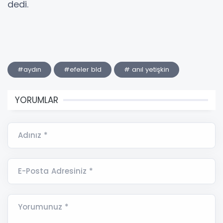
dedi.
#aydın
#efeler bld
# anıl yetişkin
YORUMLAR
Adınız *
E-Posta Adresiniz *
Yorumunuz *