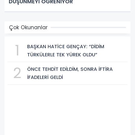
DÜŞÜNMEYİ ÖĞRENİYOR
Çok Okunanlar
1
BAŞKAN HATİCE GENÇAY: “DİDİM
TÜRKÜLERLE TEK YÜREK OLDU”
2
ÖNCE TEHDİT EDİLDİM, SONRA İFTİRA
İFADELERİ GELDİ