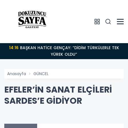
14:16
BAŞKAN HATİCE GENÇAY: “DİDİM TÜRKÜLERLE TEK
YÜREK OLDU”
Anasayfa
GÜNCEL
EFELER’İN SANAT ELÇİLERİ
SARDES’E GİDİYOR