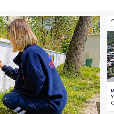
D
Y
G