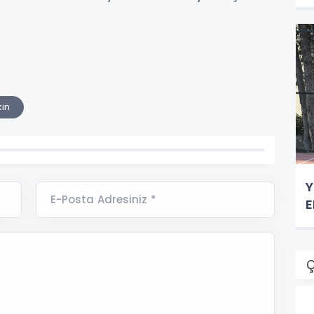
kin
Y
E-Posta Adresiniz *
E
Ç