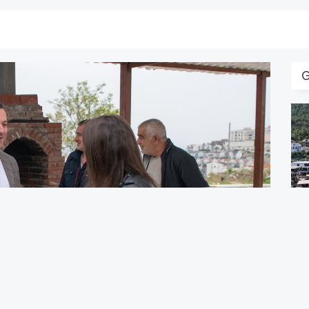
D
Y
G