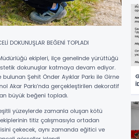
CELİ DOKUNUŞLAR BEĞENİ TOPLADI
Müdürlüğü ekipleri, ilçe genelinde yürüttüğü
estetik dokunuşlar katmaya devam ediyor.
G
ulunan Şehit Önder Ayıklar Parkı ile Girne
İ
ol Akar Parkı’nda gerçekleştirilen dekoratif
an büyük beğeni topladı.
eşitli yüzeylerde zamanla oluşan kötü
e ekiplerinin titiz çalışmasıyla ortadan
ilgisini çekecek, aynı zamanda eğitici ve
enceli görseller işlendi.