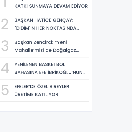
1
KATKI SUNMAYA DEVAM EDİYOR
2
BAŞKAN HATİCE GENÇAY:
"DİDİM'İN HER NOKTASINDA
GECE GÜNDÜZ SAHADAYIZ"
3
Başkan Zencirci: “Yeni
Mahalle’mizi de Doğalgaz
Konforuyla Buluşturuyoruz”
4
YENİLENEN BASKETBOL
SAHASINA EFE İBRİKOĞLU’NUN
ADI VERİLDİ
5
EFELER’DE ÖZEL BİREYLER
ÜRETİME KATILIYOR