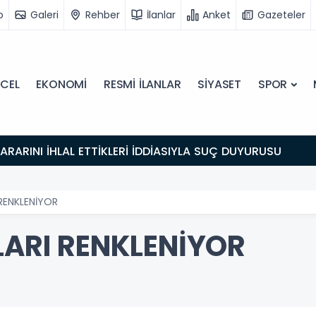
o
Galeri
Rehber
İlanlar
Anket
Gazeteler
CEL
EKONOMİ
RESMİ İLANLAR
SİYASET
SPOR
 KARARINI İHLAL ETTİKLERİ İDDİASIYLA SUÇ DUYURUSU
 RENKLENİYOR
LARI RENKLENİYOR