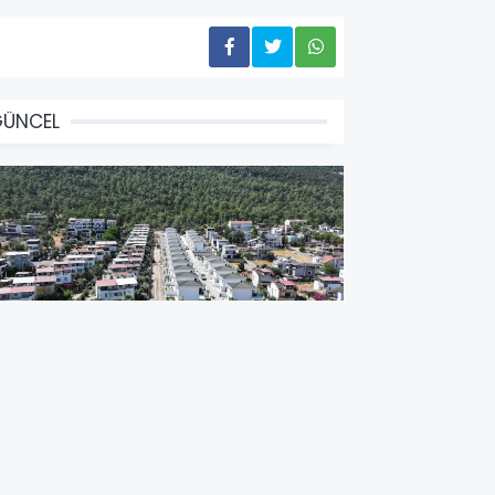
GÜNCEL
İDİM BELEDİYESİ AKBÜK'TE YOL
APIM ÇALIŞMALARINI
ENİŞLETİYOR