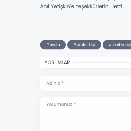
Anıl Yetişkin’e teşekkürlerini iletti.
#aydın
#efeler bld
# anıl yetiş
YORUMLAR
Adınız *
Yorumunuz *