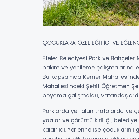
ÇOCUKLARA ÖZEL EĞİTİCİ VE EĞLEN
Efeler Belediyesi Park ve Bahçeler 
bakım ve yenileme çalışmalarına 
Bu kapsamda Kemer Mahallesi’nde b
Mahallesi’ndeki Şehit Öğretmen Şen
boyama çalışmaları, vatandaşlard
Parklarda yer alan trafolarda ve ç
yazılar ve görüntü kirliliği, belediy
kaldırıldı. Yerlerine ise çocukların 
öğretici nitelik taşıyan renkli ve eğl