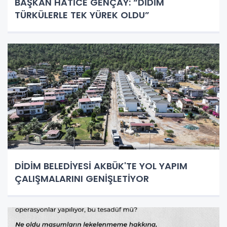
BAŞKAN HATİCE GENÇAY: “DİDİM
TÜRKÜLERLE TEK YÜREK OLDU”
DİDİM BELEDİYESİ AKBÜK'TE YOL YAPIM
ÇALIŞMALARINI GENİŞLETİYOR