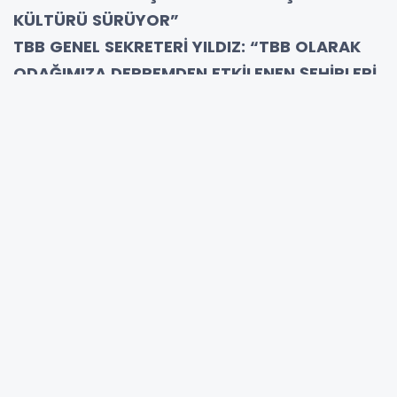
KÜLTÜRÜ SÜRÜYOR”
TBB GENEL SEKRETERİ YILDIZ: “TBB OLARAK
ODAĞIMIZA DEPREMDEN ETKİLENEN ŞEHİRLERİ
YERLEŞTİRDİK”
JICA BAŞ TEMSİLCİSİ DAISUKE: “YAKIN İŞ
BİRLİĞİMİZİN DEVAMINI TEMENNİ EDİYORUM”
Sağlık Bakanlığı ve Karayolları Genel
Müdürlüğü DE FAYDALANICI
Türkiye Belediyeler Birliği (TBB), 6 Şubat
Kahramanmaraş depremlerinin ardından
Japonya Uluslararası İşbirliği Ajansı (JICA) ile
yürüttüğü iş birliği kapsamında, “Afet Sonrası
İyileştirme ve Afet Atık Yönetimi için
Ekipmanların Acil İyileştirilmesi Alt Projesi”ne