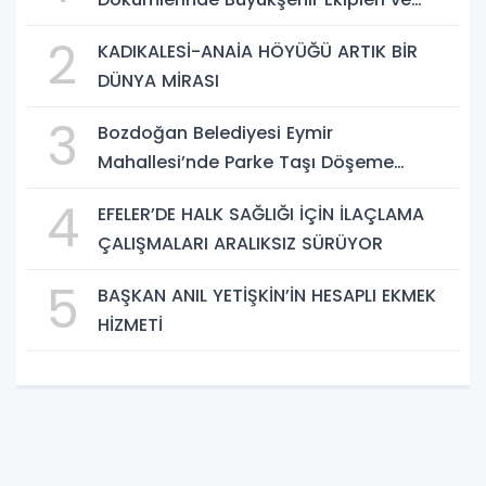
Taşeron Firmalar Tespit Edildi
2
KADIKALESİ-ANAİA HÖYÜĞÜ ARTIK BİR
DÜNYA MİRASI
3
Bozdoğan Belediyesi Eymir
Mahallesi’nde Parke Taşı Döşeme
Çalışması Tamamlandı
4
EFELER’DE HALK SAĞLIĞI İÇİN İLAÇLAMA
ÇALIŞMALARI ARALIKSIZ SÜRÜYOR
5
BAŞKAN ANIL YETİŞKİN’İN HESAPLI EKMEK
HİZMETİ