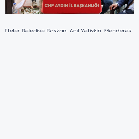
Efeler Belediye Başkanı Anıl Yetişkin, Menderes
Park’ta düzenlenen geleneksel bayramlaşma
programında hemşehrileri ve partilileriyle
buluşarak birlik ve beraberlik mesajı verdi.
Yoğun katılımın yaşandığı etkinlikte konuşan
Başkan Yetişkin, zorluklar karşısında asla geri
adım atmayacaklarını ve halkın umudunu
daima diri tutacaklarını vurguladı.
Buluşmaya Cumhuriyet Halk Partisi Aydın İl
Başkanı Hikmet Saatçı, CHP Aydın Milletvekili
Süleyman Bülbül, ilçe başkanları, il ve ilçe