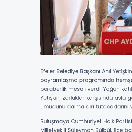
Efeler Belediye Başkanı Anıl Yetişk
bayramlaşma programında hemşehrile
beraberlik mesajı verdi. Yoğun katı
Yetişkin, zorluklar karşısında asla
umudunu daima diri tutacaklarını v
Buluşmaya Cumhuriyet Halk Partisi 
Milletvekili Süleyman Bülbül, ilçe baş