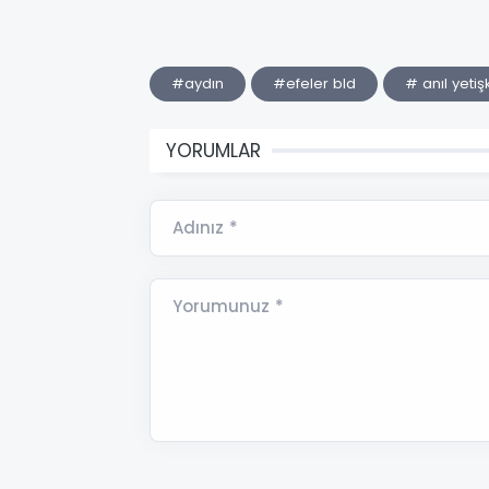
#aydın
#efeler bld
# anıl yetiş
YORUMLAR
Adınız *
Yorumunuz *