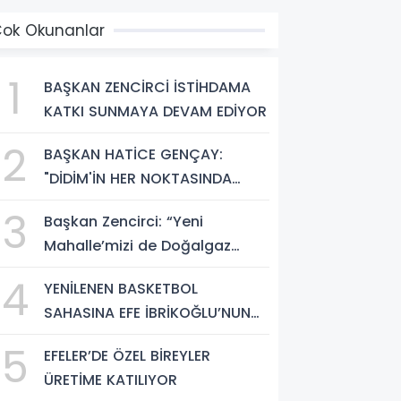
ok Okunanlar
1
BAŞKAN ZENCİRCİ İSTİHDAMA
KATKI SUNMAYA DEVAM EDİYOR
2
BAŞKAN HATİCE GENÇAY:
"DİDİM'İN HER NOKTASINDA
GECE GÜNDÜZ SAHADAYIZ"
3
Başkan Zencirci: “Yeni
Mahalle’mizi de Doğalgaz
Konforuyla Buluşturuyoruz”
4
YENİLENEN BASKETBOL
SAHASINA EFE İBRİKOĞLU’NUN
ADI VERİLDİ
5
EFELER’DE ÖZEL BİREYLER
ÜRETİME KATILIYOR