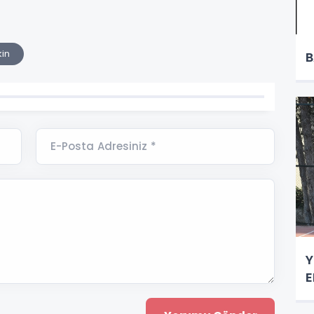
kin
B
E-Posta Adresiniz *
Y
E