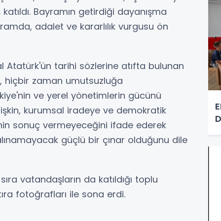
 katıldı. Bayramın getirdiği dayanışma
ramda, adalet ve kararlılık vurgusu ön
tatürk'ün tarihi sözlerine atıfta bulunan
kin, hiçbir zaman umutsuzluğa
rkiye'nin ve yerel yönetimlerin gücünü
E
tişkin, kurumsal iradeye ve demokratik
D
nin sonuç vermeyeceğini ifade ederek
 alınamayacak güçlü bir çınar olduğunu dile
ı sıra vatandaşların da katıldığı toplu
a fotoğrafları ile sona erdi.