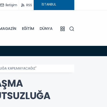
İletişim
RSS
MAGAZİN
EĞİTİM
DÜNYA
15:45
EFELE
LUĞA KAPILMAYACAĞIZ"
LAŞMA
UTSUZLUĞA