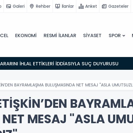
o
Galeri
Rehber
İlanlar
Anket
Gazeteler
CEL
EKONOMİ
RESMİ İLANLAR
SİYASET
SPOR
 KARARINI İHLAL ETTİKLERİ İDDİASIYLA SUÇ DUYURUSU
ŞKİN’DEN BAYRAMLAŞMA BULUŞMASINDA NET MESAJ "ASLA UMUTSUZ
ETİŞKİN’DEN BAYRAM
 NET MESAJ "ASLA UM