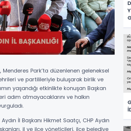
D
Y
G
in, Menderes Park’ta düzenlenen geleneksel
ri ve partilileriyle buluşarak birlik ve
lımın yaşandığı etkinlikte konuşan Başkan
 geri adım atmayacaklarını ve halkın
G
urguladı.
İ
Aydın İl Başkanı Hikmet Saatçı, CHP Aydın
kanları, il ve ilçe yöneticileri, ilçe belediye