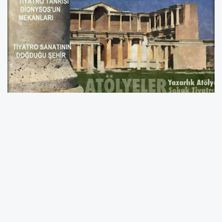
EFELER BELEDİYESİ ŞEHİR TİYATROSU