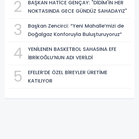
2
BAŞKAN HATİCE GENÇAY: "DİDİM'İN HER
NOKTASINDA GECE GÜNDÜZ SAHADAYIZ"
3
Başkan Zencirci: “Yeni Mahalle’mizi de
Doğalgaz Konforuyla Buluşturuyoruz”
4
YENİLENEN BASKETBOL SAHASINA EFE
İBRİKOĞLU’NUN ADI VERİLDİ
5
EFELER’DE ÖZEL BİREYLER ÜRETİME
KATILIYOR