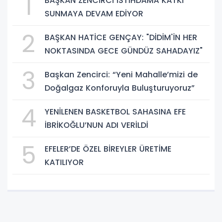
1
BAŞKAN ZENCİRCİ İSTİHDAMA KATKI
SUNMAYA DEVAM EDİYOR
2
BAŞKAN HATİCE GENÇAY: "DİDİM'İN HER
NOKTASINDA GECE GÜNDÜZ SAHADAYIZ"
3
Başkan Zencirci: “Yeni Mahalle’mizi de
Doğalgaz Konforuyla Buluşturuyoruz”
4
YENİLENEN BASKETBOL SAHASINA EFE
İBRİKOĞLU’NUN ADI VERİLDİ
5
EFELER’DE ÖZEL BİREYLER ÜRETİME
KATILIYOR