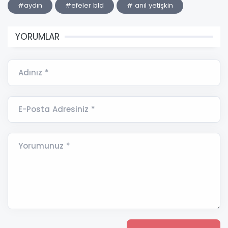
#aydın
#efeler bld
# anıl yetişkin
YORUMLAR
Adınız *
E-Posta Adresiniz *
Yorumunuz *