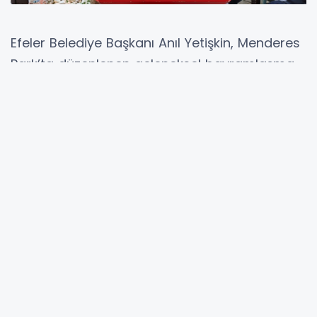
Efeler Belediye Başkanı Anıl Yetişkin, Menderes
Park’ta düzenlenen geleneksel bayramlaşma
programında hemşehrileri ve partilileriyle
buluşarak birlik ve beraberlik mesajı verdi.
Yoğun katılımın yaşandığı etkinlikte konuşan
Başkan Yetişkin, zorluklar karşısında asla geri
adım atmayacaklarını ve halkın umudunu
daima diri tutacaklarını vurguladı.
Buluşmaya Cumhuriyet Halk Partisi Aydın İl
Başkanı Hikmet Saatçı, CHP Aydın Milletvekili
Süleyman Bülbül, ilçe başkanları, il ve ilçe
yöneticileri, ilçe belediye başkanları ile çok
sayıda vatandaş katıldı. Bayramın getirdiği