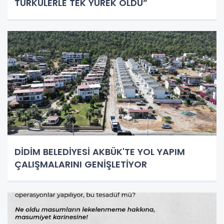
TÜRKÜLERLE TEK YÜREK OLDU”
DİDİM BELEDİYESİ AKBÜK'TE YOL YAPIM
ÇALIŞMALARINI GENİŞLETİYOR