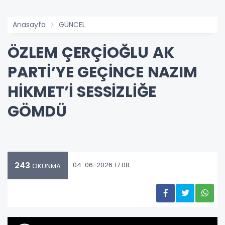
Anasayfa
GÜNCEL
ÖZLEM ÇERÇİOĞLU AK
PARTİ’YE GEÇİNCE NAZIM
HİKMET’İ SESSİZLİĞE
GÖMDÜ
243
04-06-2026 17:08
OKUNMA