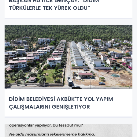
BAŞKAN HATİCE GENÇAY: “DİDİM
TÜRKÜLERLE TEK YÜREK OLDU”
DİDİM BELEDİYESİ AKBÜK'TE YOL YAPIM
ÇALIŞMALARINI GENİŞLETİYOR