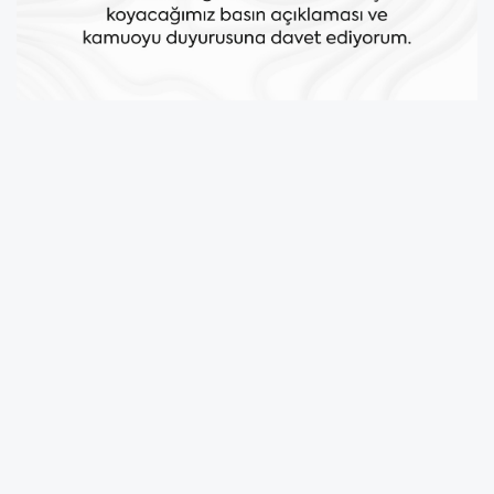
“HAKSIZ TAHLİYE VE DEVRİNE SESSİZ
KALMAYACAĞIZ”
Efeler Belediye Başkanı Anıl Yetişkin, Nevzat
Biçer Nikâh ve Konferans Salonu’nun haksız
tahliyesi ve devrine sessiz kalmayacaklarını
belirten bir sosyal medya paylaşımı yaptı.
Başkan Yetişkin, 16 Nisan Perşembe günü