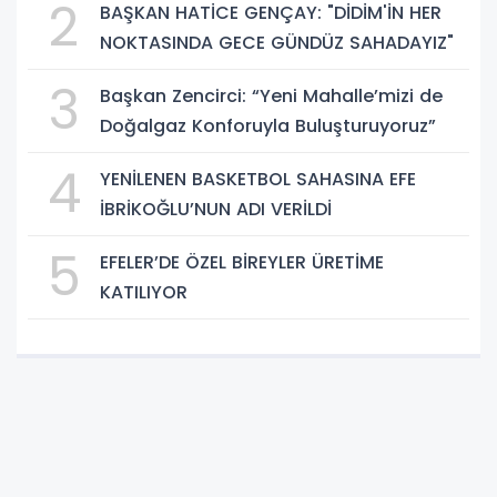
2
BAŞKAN HATİCE GENÇAY: "DİDİM'İN HER
NOKTASINDA GECE GÜNDÜZ SAHADAYIZ"
3
Başkan Zencirci: “Yeni Mahalle’mizi de
Doğalgaz Konforuyla Buluşturuyoruz”
4
YENİLENEN BASKETBOL SAHASINA EFE
İBRİKOĞLU’NUN ADI VERİLDİ
5
EFELER’DE ÖZEL BİREYLER ÜRETİME
KATILIYOR