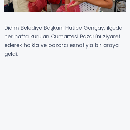
Didim Belediye Başkanı Hatice Gençay, ilçede
her hafta kurulan Cumartesi Pazarı’nı ziyaret
ederek halkla ve pazarcı esnafıyla bir araya
geldi.
Pazaryerinde sıcak bir ilgiyle karşılanan
Başkan Gençay, tezgâhları tek tek gezerek
esnafa hayırlı işler ve bol kazançlar diledi.
Alışveriş yapan halkla da sohbet eden
Gençay, pazarın işleyişi, fiyatlar ve genel
durum hakkında bilgi aldı. Vatandaşların
taleplerini dinleyen Gençay, çözüm önerilerini
de not ederek, belediye olarak her zaman