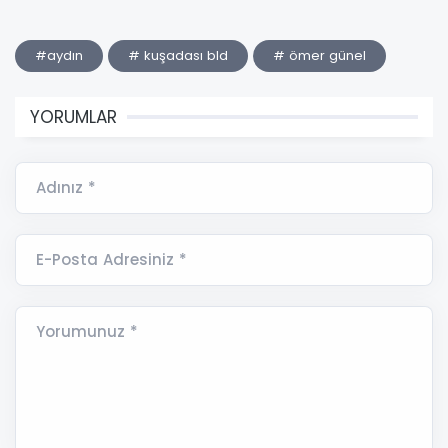
#aydın
# kuşadası bld
# ömer günel
YORUMLAR
Adınız *
E-Posta Adresiniz *
Yorumunuz *