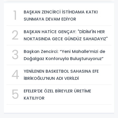
1
BAŞKAN ZENCİRCİ İSTİHDAMA KATKI
SUNMAYA DEVAM EDİYOR
2
BAŞKAN HATİCE GENÇAY: "DİDİM'İN HER
NOKTASINDA GECE GÜNDÜZ SAHADAYIZ"
3
Başkan Zencirci: “Yeni Mahalle’mizi de
Doğalgaz Konforuyla Buluşturuyoruz”
4
YENİLENEN BASKETBOL SAHASINA EFE
İBRİKOĞLU’NUN ADI VERİLDİ
5
EFELER’DE ÖZEL BİREYLER ÜRETİME
KATILIYOR