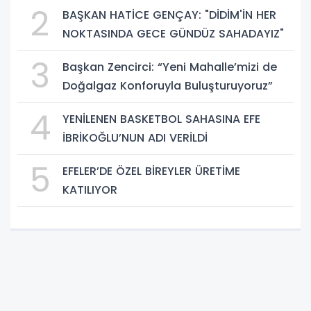
2
BAŞKAN HATİCE GENÇAY: "DİDİM'İN HER
NOKTASINDA GECE GÜNDÜZ SAHADAYIZ"
3
Başkan Zencirci: “Yeni Mahalle’mizi de
Doğalgaz Konforuyla Buluşturuyoruz”
4
YENİLENEN BASKETBOL SAHASINA EFE
İBRİKOĞLU’NUN ADI VERİLDİ
5
EFELER’DE ÖZEL BİREYLER ÜRETİME
KATILIYOR