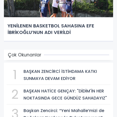
YENİLENEN BASKETBOL SAHASINA EFE
İBRİKOĞLU’NUN ADI VERİLDİ
Çok Okunanlar
1
BAŞKAN ZENCİRCİ İSTİHDAMA KATKI
SUNMAYA DEVAM EDİYOR
2
BAŞKAN HATİCE GENÇAY: "DİDİM'İN HER
NOKTASINDA GECE GÜNDÜZ SAHADAYIZ"
3
Başkan Zencirci: “Yeni Mahalle’mizi de