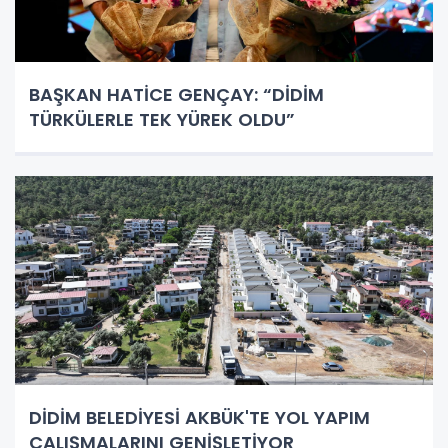
BAŞKAN HATİCE GENÇAY: “DİDİM
TÜRKÜLERLE TEK YÜREK OLDU”
DİDİM BELEDİYESİ AKBÜK'TE YOL YAPIM
ÇALIŞMALARINI GENİŞLETİYOR