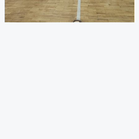
Aydın Gençlik ve Spor İl Müdürlüğü tarafından
düzenlenen Efeler 19 Mayıs Atatürk’ü Anma,
Gençlik ve Spor Bayramı Satranç Turnuvası 10
Yaş ve Altı Kategorisinde Mete Bilici, gösterdiği
başarılı performansla birincilik elde ederek
yüzleri güldürdü. Turnuva boyunca sergilediği
oyunuyla dikkat çeken Bilici, önemli bir
başarıya imza attı.