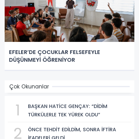
EFELER’DE ÇOCUKLAR FELSEFEYLE
DÜŞÜNMEYİ ÖĞRENİYOR
Çok Okunanlar
1
BAŞKAN HATİCE GENÇAY: “DİDİM
TÜRKÜLERLE TEK YÜREK OLDU”
2
ÖNCE TEHDİT EDİLDİM, SONRA İFTİRA
İFADELERİ GELDİ