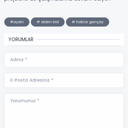
#aydın
# didim bld
# hatice gençay
YORUMLAR
Adınız *
E-Posta Adresiniz *
Yorumunuz *