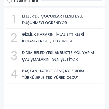
Çok Okunanlar
1
EFELER’DE ÇOCUKLAR FELSEFEYLE
DÜŞÜNMEYİ ÖĞRENİYOR
2
GİZLİLİK KARARINI İHLAL ETTİKLERİ
İDDİASIYLA SUÇ DUYURUSU
3
DİDİM BELEDİYESİ AKBÜK'TE YOL YAPIM
ÇALIŞMALARINI GENİŞLETİYOR
4
BAŞKAN HATİCE GENÇAY: “DİDİM
TÜRKÜLERLE TEK YÜREK OLDU”