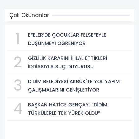
Çok Okunanlar
1
EFELER’DE ÇOCUKLAR FELSEFEYLE
DÜŞÜNMEYİ ÖĞRENİYOR
2
GİZLİLİK KARARINI İHLAL ETTİKLERİ
İDDİASIYLA SUÇ DUYURUSU
3
DİDİM BELEDİYESİ AKBÜK'TE YOL YAPIM
ÇALIŞMALARINI GENİŞLETİYOR
4
BAŞKAN HATİCE GENÇAY: “DİDİM
TÜRKÜLERLE TEK YÜREK OLDU”