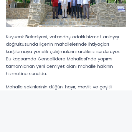
Kuyucak Belediyesi, vatandaş odaklı hizmet anlayışı
doğrultusunda ilçenin mahallelerinde ihtiyaçları
karşılamaya yönelik çalışmalarını aralıksız sürdürüyor.
Bu kapsamda Gencellidere Mahallesi’nde yapımı
tamamlanan yeni cemiyet alanı mahalle halkının
hizmetine sunuldu.
Mahalle sakinlerinin düğün, hayır, mevlit ve çeşitli
sosyal etkinliklerde kullanabileceği modern cemiyet
alanı, Kuyucak Belediyesi tarafından kısa sürede
tamamlanarak vatandaşların kullanımına açıldı.
Geçtiğimiz yıl gerçekleştirilen mahalle ziyaretinde
vatandaşların cemiyet alanı ihtiyacını dile getirmesi
üzerine çalışma başlatan Belediye Başkanı Uğur