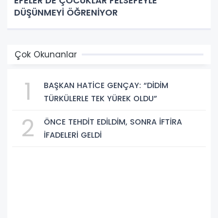
EFELER’DE ÇOCUKLAR FELSEFEYLE
DÜŞÜNMEYİ ÖĞRENİYOR
Çok Okunanlar
1
BAŞKAN HATİCE GENÇAY: “DİDİM
TÜRKÜLERLE TEK YÜREK OLDU”
2
ÖNCE TEHDİT EDİLDİM, SONRA İFTİRA
İFADELERİ GELDİ