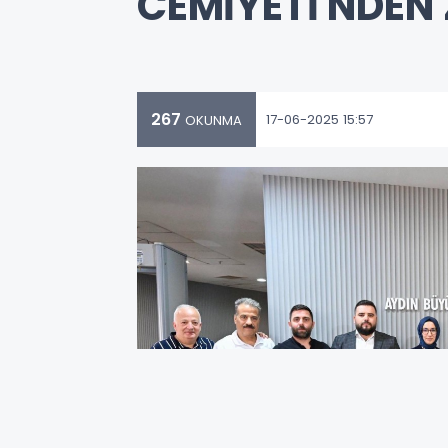
CEMİYETİ'NDEN
267
17-06-2025 15:57
OKUNMA