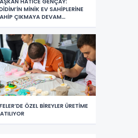
AŞKAN HATİCE GENÇAY:
DİDİM’İN MİNİK EV SAHİPLERİNE
AHİP ÇIKMAYA DEVAM
DECEĞİZ”
FELER’DE ÖZEL BİREYLER ÜRETİME
ATILIYOR