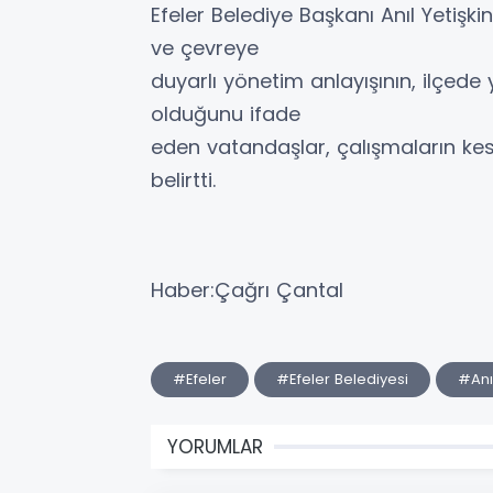
Efeler Belediye Başkanı Anıl Yetişki
ve çevreye
duyarlı yönetim anlayışının, ilçed
olduğunu ifade
eden vatandaşlar, çalışmaların kes
belirtti.
Haber:Çağrı Çantal
#Efeler
#Efeler Belediyesi
#Anıl
YORUMLAR