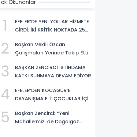
ok Okunanlar
1
EFELER’DE YENİ YOLLAR HİZMETE
GİRDİ: İKİ KRİTİK NOKTADA 25
BİN METREKARELİK DÖNÜŞÜM
2
Başkan Vekili Özcan
Çalışmaları Yerinde Takip Etti
3
BAŞKAN ZENCİRCİ İSTİHDAMA
KATKI SUNMAYA DEVAM EDİYOR
4
EFELER’DEN KOCAGÜR’E
DAYANIŞMA ELİ: ÇOCUKLAR İÇİN
MOBİL BAKIM HİZMETİ
5
Başkan Zencirci: “Yeni
Mahalle’mizi de Doğalgaz
Konforuyla Buluşturuyoruz”