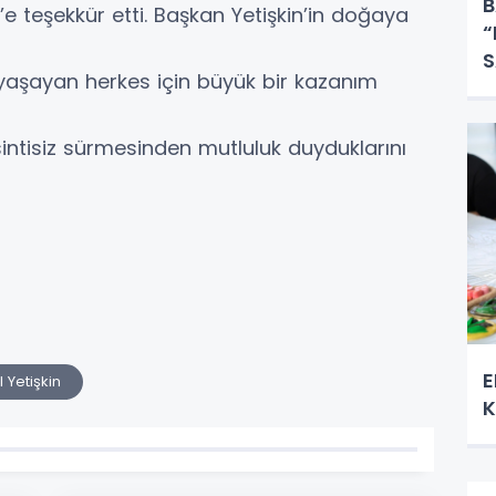
B
n’e teşekkür etti. Başkan Yetişkin’in doğaya
“
S
e yaşayan herkes için büyük bir kazanım
E
intisiz sürmesinden mutluluk duyduklarını
E
 Yetişkin
K