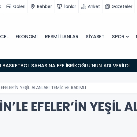
o
Galeri
Rehber
İlanlar
Anket
Gazeteler
CEL
EKONOMİ
RESMİ İLANLAR
SİYASET
SPOR
N BASKETBOL SAHASINA EFE İBRİKOĞLU’NUN ADI VERİLDİ
 EFELER’İN YEŞİL ALANLARI TEMİZ VE BAKIMLI
N’LE EFELER’İN YEŞİL A