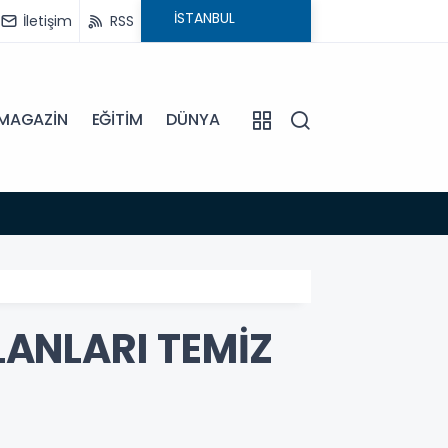
İletişim
RSS
MAGAZİN
EĞİTİM
DÜNYA
12:35
BAŞKA
LANLARI TEMİZ