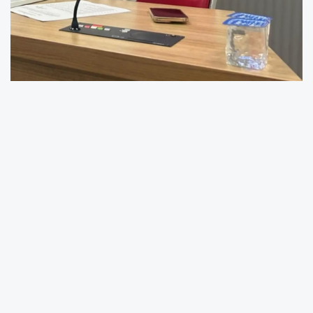
Cumhuriyet Halk Partisi’nden istifa ettikten
sonra bağımsız meclis üyesi olarak görevini
sürdüren Hicran İzmit, toplantıda Cumhur
İttifakı grubunun kadın komisyonu üyeliğine
aday gösterildi.
Bu durum, meclis kulislerinde ve siyasi
çevrelerde “bağımsızlık” tartışmasını da