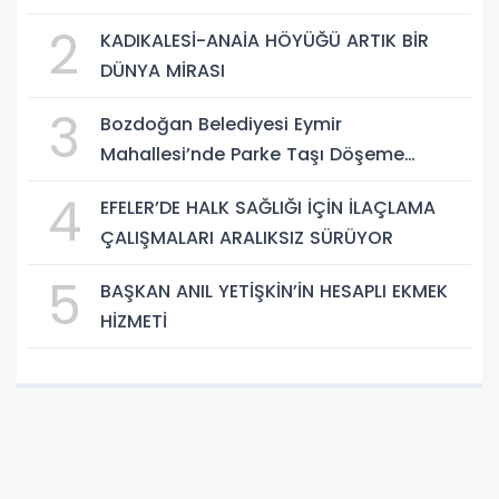
Taşeron Firmalar Tespit Edildi
2
KADIKALESİ-ANAİA HÖYÜĞÜ ARTIK BİR
DÜNYA MİRASI
3
Bozdoğan Belediyesi Eymir
Mahallesi’nde Parke Taşı Döşeme
Çalışması Tamamlandı
4
EFELER’DE HALK SAĞLIĞI İÇİN İLAÇLAMA
ÇALIŞMALARI ARALIKSIZ SÜRÜYOR
5
BAŞKAN ANIL YETİŞKİN’İN HESAPLI EKMEK
HİZMETİ