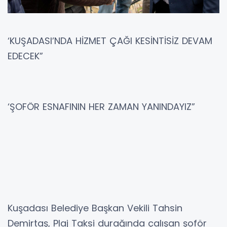
‘KUŞADASI’NDA HİZMET ÇAĞI KESİNTİSİZ DEVAM
EDECEK”
‘ŞOFÖR ESNAFININ HER ZAMAN YANINDAYIZ”
Kuşadası Belediye Başkan Vekili Tahsin
Demirtaş, Plaj Taksi durağında çalışan şoför