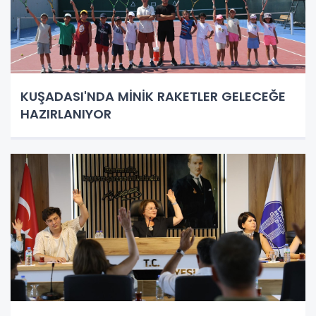
KUŞADASI'NDA MİNİK RAKETLER GELECEĞE
HAZIRLANIYOR